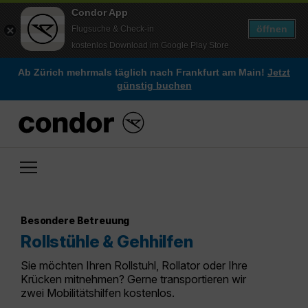
Condor App
öffnen
Flugsuche & Check-in
kostenlos Download im Google Play Store
Ab Zürich mehrmals täglich nach Frankfurt am Main!
Jetzt
günstig buchen
Besondere Betreuung
Rollstühle & Gehhilfen
Sie möchten Ihren Rollstuhl, Rollator oder Ihre
Krücken mitnehmen? Gerne transportieren wir
zwei Mobilitätshilfen kostenlos.