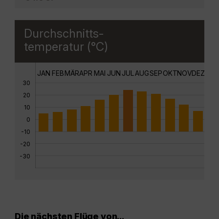
Durchschnitts-
temperatur (°C)
JAN
FEB
MÄR
APR
MAI
JUN
JUL
AUG
SEP
OKT
NOV
DEZ
30
20
10
0
-10
-20
-30
Die nächsten Flüge von...