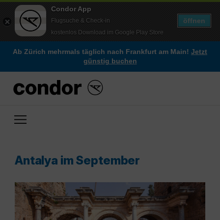
Condor App
öffnen
Flugsuche & Check-in
kostenlos Download im Google Play Store
Ab Zürich mehrmals täglich nach Frankfurt am Main!
Jetzt
günstig buchen
Antalya im September