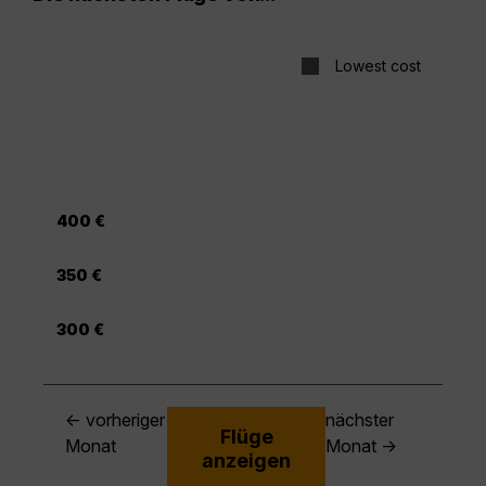
Lowest cost
400 €
350 €
300 €
← vorheriger
nächster
Flüge
Monat
Monat →
anzeigen