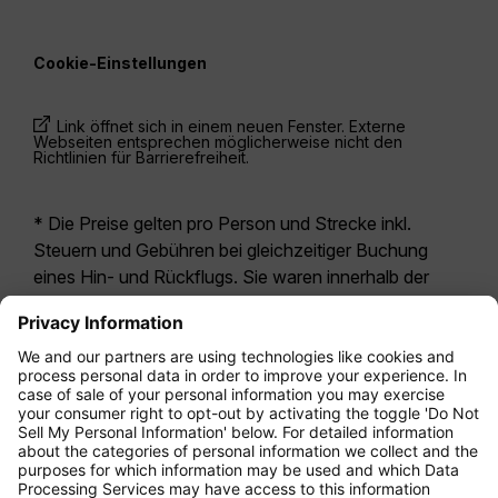
Cookie-Einstellungen
Link öffnet sich in einem neuen Fenster. Externe
Webseiten entsprechen möglicherweise nicht den
Richtlinien für Barrierefreiheit.
* Die Preise gelten pro Person und Strecke inkl.
Steuern und Gebühren bei gleichzeitiger Buchung
eines Hin- und Rückflugs. Sie waren innerhalb der
letzten 24 Stunden verfügbar und sind
möglicherweise nicht mehr aktuell. Bei den für die
Economy Class
angegebenen Tarifen handelt es
sich i.d.R. um Economy Zero, unsere restriktivste
Tarifoption. Es können hierfür zusätzliche Gebühren
für
Aufgabegepäck
oder für andere optionale
Leistungen anfallen. Es gelten die
Allgemeinen
Geschäftsbedingungen
.