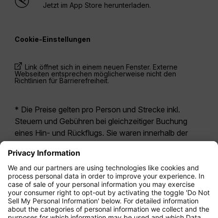
Jetzt im App Store herunterladen.
Cookie-Einstellungen
Link öffnet sich in einem neuen Fenster. Externe
Webseiten entsprechen möglicherweise nicht den
Richtlinien für Barrierefreiheit.
* Die Preise gelten pro Person und Strecke inkl.
Steuern und Gebühren bei gleichzeitiger Buchung
eines Hin- und Rückflugs. Sie waren innerhalb der
letzten 24 Stunden verfügbar und sind
möglicherweise nicht mehr aktuell. Bei den für die
Economy Class
angegebenen Tarifen handelt es
sich i.d.R. um Economy Zero, unsere restriktivste
Tarifoption. Es können hierfür zusätzliche Gebühren
für
Aufgabegepäck
oder für andere optionale
Leistungen anfallen. Es gelten die
Allgemeinen