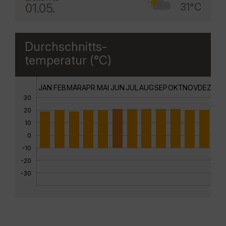
01.05.
31°C
Durchschnitts-
temperatur (°C)
JAN
FEB
MÄR
APR
MAI
JUN
JUL
AUG
SEP
OKT
NOV
DEZ
30
20
10
0
-10
-20
-30