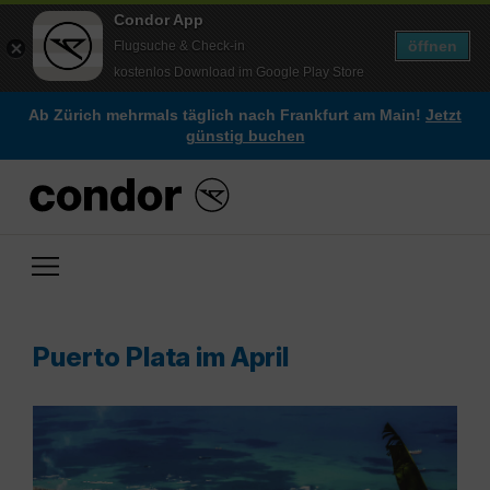
Condor App
öffnen
Flugsuche & Check-in
kostenlos Download im Google Play Store
Ab Zürich mehrmals täglich nach Frankfurt am Main!
Jetzt
günstig buchen
Puerto Plata im April