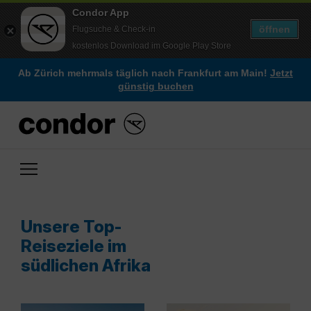
Condor App
öffnen
Flugsuche & Check-in
kostenlos Download im Google Play Store
Ab Zürich mehrmals täglich nach Frankfurt am Main!
Jetzt
günstig buchen
Unsere Top-
Reiseziele im
südlichen Afrika