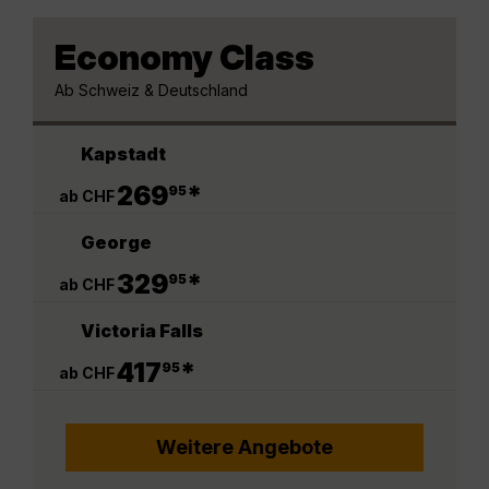
Economy Class
Ab Schweiz & Deutschland
Kapstadt
.
269
*
95
ab CHF
George
.
329
*
95
ab CHF
Victoria Falls
.
417
*
95
ab CHF
Weitere Angebote