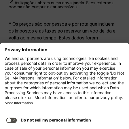
As ligações abrem numa nova janela. Sites externos
podem não cumprir estar acessíveis.
* Os preços são por pessoa e por rota que incluem
os impostos e as taxas ao reservar um voo de ida e
volta ao mesmo tempo. Estes dados foram
disponibilizados nas últimas 24 horas e podem já não
estar atualizados. As tarifas apresentadas para a
Economy Class
correspondem geralmente à
Economy Zero, a nossa opção tarifária mais restritiva.
Poderão aplicar-se taxas adicionais para
bagagem
registada
ou outros serviços opcionais. Aplicam-se
os
Termos e Condições Gerais de Transporte
(T&C).