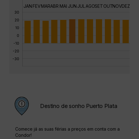
JAN
FEV
MAR
ABR
MAI
JUN
JUL
AGO
SET
OUT
NOV
DEZ
30
20
10
0
-10
-20
-30
Destino de sonho Puerto Plata
Comece já as suas férias a preços em conta com a
Condor!