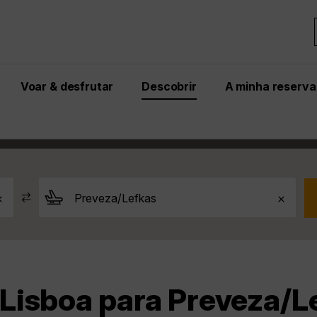
Voar & desfrutar
Descobrir
A minha reserva
a/Lefkas
Lisboa para Preveza/Lefkas
isboa para Preveza/Le