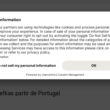
fkas
ondor!
Parta de "Portugal" para as fé
o seu voo Lisboa (LIS) - Prev
voos de curto e médio
suas férias em "Grécia"!
fkas partir de Portugal