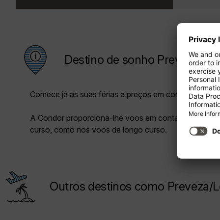
Destino de sonho Preveza/Le
Comece já as suas férias a preços em conta com a C
A Condor proporciona-lhe voos em conta tanto nos 
curso, como nos voos de longo curso.
Outros destinos como Preveza/Le