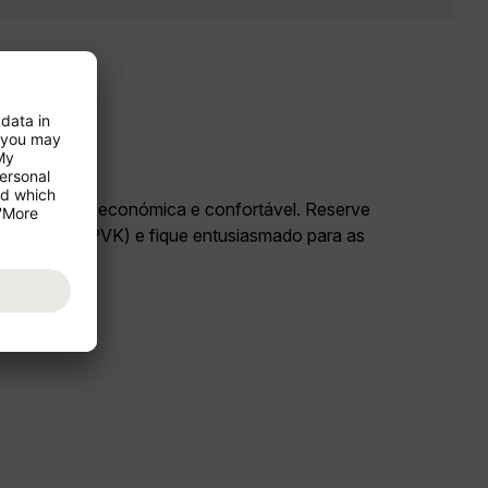
rias de forma económica e confortável. Reserve
eza/Lefkas (PVK) e fique entusiasmado para as