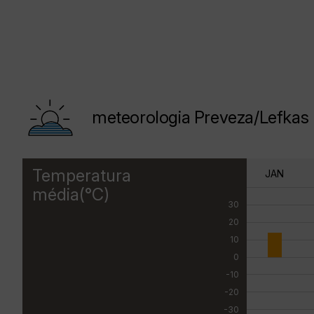
meteorologia Preveza/Lefkas
Temperatura
JAN
média(°C)
30
20
10
0
-10
-20
-30