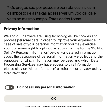
* Os preços são por pessoa e por rota que incluem
os impostos e as taxas ao reservar um voo de ida e
volta ao mesmo tempo. Estes dados foram
disponibilizados nas últimas 24 horas e podem já não
estar atualizados. As tarifas apresentadas para a
Economy Class
correspondem geralmente à
Economy Zero, a nossa opção tarifária mais restritiva.
Poderão aplicar-se taxas adicionais para
bagagem
registada
ou outros serviços opcionais. Aplicam-se
os
Termos e Condições Gerais de Transporte
(T&C).