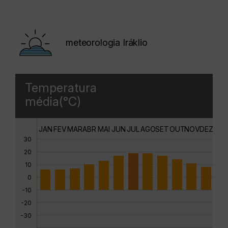
meteorologia Iráklio
Temperatura
média(°C)
JAN
FEV
MAR
ABR
MAI
JUN
JUL
AGO
SET
OUT
NOV
DEZ
30
20
10
0
-10
-20
-30