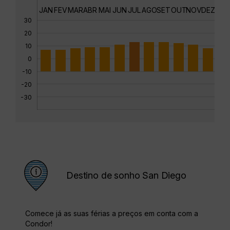
JAN
FEV
MAR
ABR
MAI
JUN
JUL
AGO
SET
OUT
NOV
DEZ
30
20
10
0
-10
-20
-30
Destino de sonho San Diego
Comece já as suas férias a preços em conta com a
Condor!