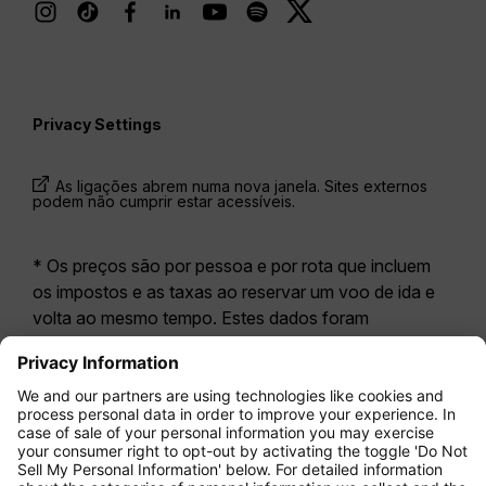
Privacy Settings
As ligações abrem numa nova janela. Sites externos
podem não cumprir estar acessíveis.
* Os preços são por pessoa e por rota que incluem
os impostos e as taxas ao reservar um voo de ida e
volta ao mesmo tempo. Estes dados foram
disponibilizados nas últimas 24 horas e podem já não
estar atualizados. As tarifas apresentadas para a
Economy Class
correspondem geralmente à
Economy Zero, a nossa opção tarifária mais restritiva.
Poderão aplicar-se taxas adicionais para
bagagem
registada
ou outros serviços opcionais. Aplicam-se