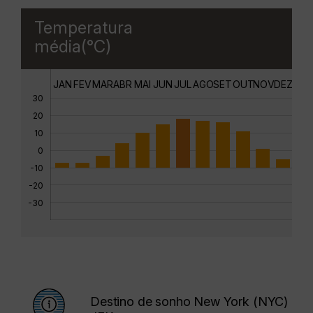
Temperatura
média(°C)
JAN
FEV
MAR
ABR
MAI
JUN
JUL
AGO
SET
OUT
NOV
DEZ
30
20
10
0
-10
-20
-30
Destino de sonho New York (NYC)