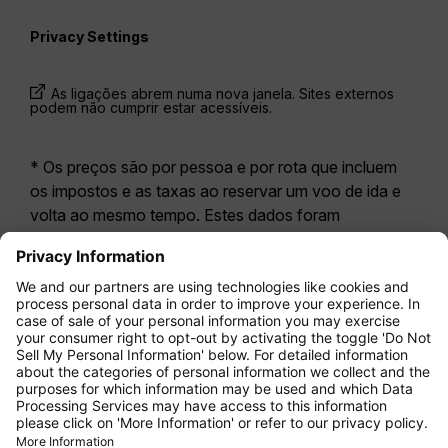
Privacy Settings
As ligações abrem numa nova janela. Sites externos
podem não cumprir estar acessíveis.
* Os preços são por pessoa e por rota que incluem
os impostos e as taxas ao reservar um voo de ida e
volta ao mesmo tempo. Estes dados foram
disponibilizados nas últimas 24 horas e podem já não
estar atualizados. As tarifas apresentadas para a
Economy Class
correspondem geralmente à
Economy Zero, a nossa opção tarifária mais restritiva.
Poderão aplicar-se taxas adicionais para
bagagem
registada
ou outros serviços opcionais. Aplicam-se
os
Termos e Condições Gerais de Transporte
(T&C).