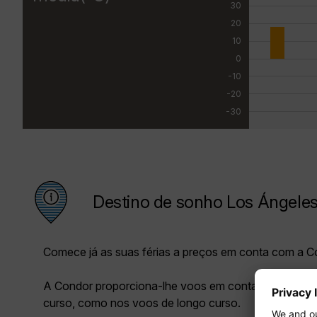
30
20
10
0
-10
-20
-30
Destino de sonho Los Ángele
Comece já as suas férias a preços em conta com a C
A Condor proporciona-lhe voos em conta tanto nos 
curso, como nos voos de longo curso.