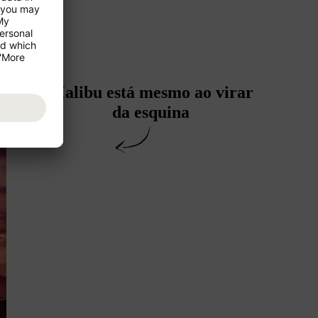
Malibu está mesmo ao virar
da esquina