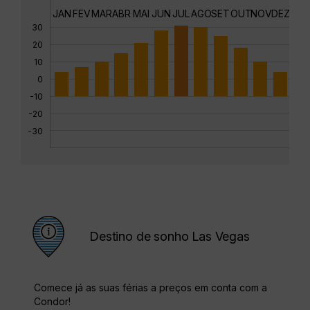
JAN
FEV
MAR
ABR
MAI
JUN
JUL
AGO
SET
OUT
NOV
DEZ
30
20
10
0
-10
-20
-30
Destino de sonho Las Vegas
Comece já as suas férias a preços em conta com a
Condor!