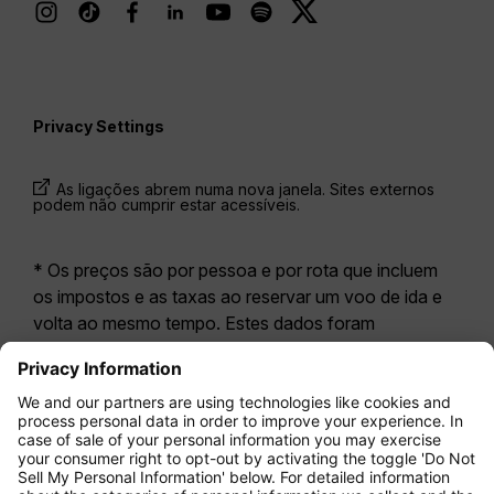
Privacy Settings
As ligações abrem numa nova janela. Sites externos
podem não cumprir estar acessíveis.
* Os preços são por pessoa e por rota que incluem
os impostos e as taxas ao reservar um voo de ida e
volta ao mesmo tempo. Estes dados foram
disponibilizados nas últimas 24 horas e podem já não
estar atualizados. As tarifas apresentadas para a
Economy Class
correspondem geralmente à
Economy Zero, a nossa opção tarifária mais restritiva.
Poderão aplicar-se taxas adicionais para
bagagem
registada
ou outros serviços opcionais. Aplicam-se