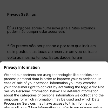
Privacy Settings
As ligações abrem numa nova janela. Sites externos
podem não cumprir estar acessíveis.
* Os preços são por pessoa e por rota que incluem
os impostos e as taxas ao reservar um voo de ida e
volta ao mesmo tempo. Estes dados foram
disponibilizados nas últimas 24 horas e podem já não
estar atualizados. As tarifas apresentadas para a
Economy Class
correspondem geralmente à
Economy Zero, a nossa opção tarifária mais restritiva.
Poderão aplicar-se taxas adicionais para
bagagem
registada
ou outros serviços opcionais. Aplicam-se
os
Termos e Condições Gerais de Transporte
(T&C).