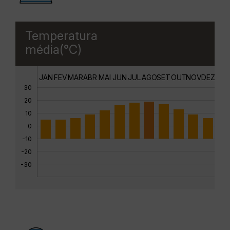
Temperatura
média(°C)
JAN
FEV
MAR
ABR
MAI
JUN
JUL
AGO
SET
OUT
NOV
DEZ
30
20
10
0
-10
-20
-30