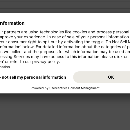
ondor!
Parta de "Brasil" para as féri
seu voo Rio de Janeiro (GIG) 
voos de curto e médio
suas férias em "Cuba"!