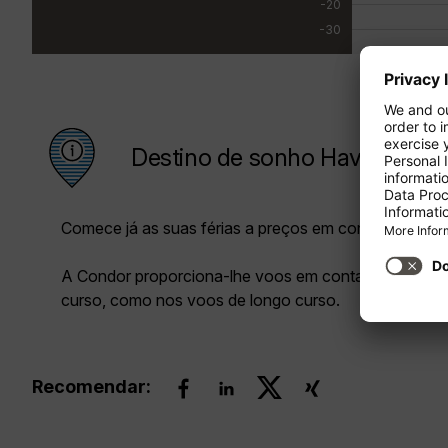
-20
-30
Destino de sonho Havanna
Comece já as suas férias a preços em conta com a C
A Condor proporciona-lhe voos em conta tanto nos 
curso, como nos voos de longo curso.
Recomendar: