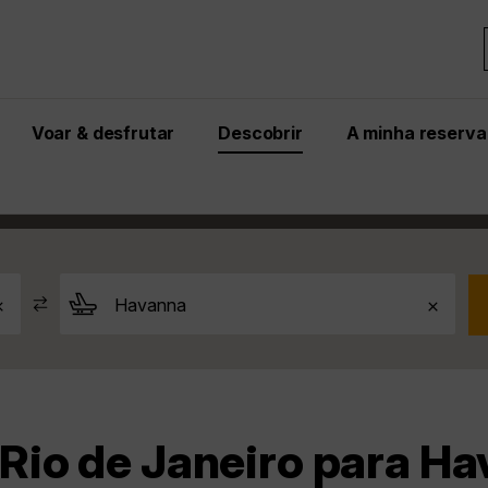
Voar & desfrutar
Descobrir
A minha reserva
a
Rio de Janeiro para Havanna
io de Janeiro para Ha