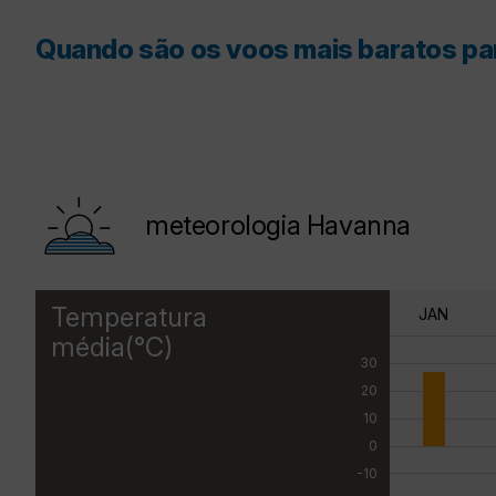
Quando são os voos mais baratos p
meteorologia Havanna
Temperatura
JAN
média(°C)
30
20
10
0
-10