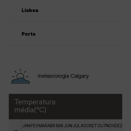
Lisboa
Porto
meteorologia Calgary
Temperatura
média(°C)
JAN
FEV
MAR
ABR
MAI
JUN
JUL
AGO
SET
OUT
NOV
DEZ