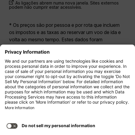
As ligações abrem numa nova janela. Sites externos
podem não cumprir estar acessíveis.
* Os preços são por pessoa e por rota que incluem
os impostos e as taxas ao reservar um voo de ida e
volta ao mesmo tempo. Estes dados foram
disponibilizados nas últimas 24 horas e podem já não
estar atualizados. As tarifas apresentadas para a
Economy Class
correspondem geralmente à
Economy Zero, a nossa opção tarifária mais restritiva.
Poderão aplicar-se taxas adicionais para
bagagem
registada
ou outros serviços opcionais. Aplicam-se
os
Termos e Condições Gerais de Transporte
(T&C).