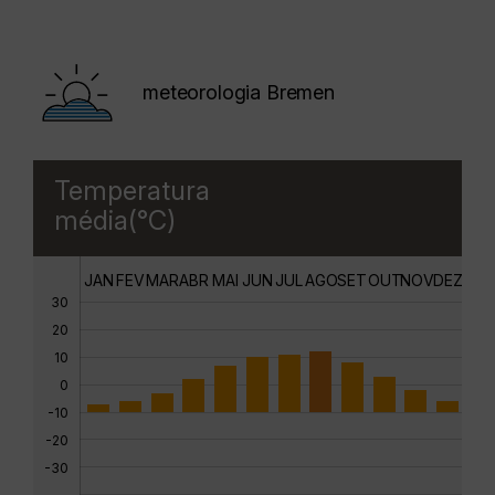
meteorologia Bremen
Temperatura
média(°C)
JAN
FEV
MAR
ABR
MAI
JUN
JUL
AGO
SET
OUT
NOV
DEZ
30
20
10
0
-10
-20
-30