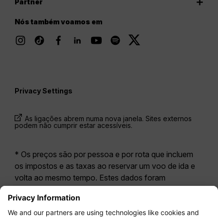
Partner
Nós também voamos em
Privacy Settings
As ligações abrem numa nova janela. Sites externos
podem não cumprir estar acessíveis.
* Os preços são por pessoa e por rota que incluem
os impostos e as taxas ao reservar um voo de ida e
volta ao mesmo tempo. Estes dados foram
disponibilizados nas últimas 24 horas e podem já não
estar atualizados. As tarifas apresentadas para a
Economy Class
correspondem geralmente à