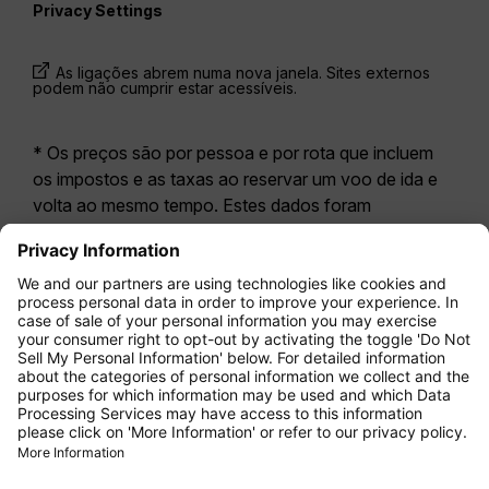
Privacy Settings
As ligações abrem numa nova janela. Sites externos
podem não cumprir estar acessíveis.
* Os preços são por pessoa e por rota que incluem
os impostos e as taxas ao reservar um voo de ida e
volta ao mesmo tempo. Estes dados foram
disponibilizados nas últimas 24 horas e podem já não
estar atualizados. As tarifas apresentadas para a
Economy Class
correspondem geralmente à
Economy Zero, a nossa opção tarifária mais restritiva.
Poderão aplicar-se taxas adicionais para
bagagem
registada
ou outros serviços opcionais. Aplicam-se
os
Termos e Condições Gerais de Transporte
(T&C).