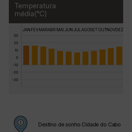
Temperatura
média(°C)
JAN
FEV
MAR
ABR
MAI
JUN
JUL
AGO
SET
OUT
NOV
DEZ
30
20
10
0
-10
-20
-30
Destino de sonho Cidade do Cabo