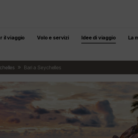
 il viaggio
Volo e servizi
Idee di viaggio
La 
chelles
Bari a Seychelles