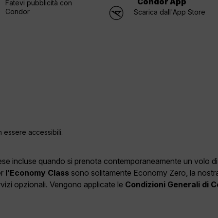
Condor App
Fatevi pubblicità con
Condor
Scarica dall'App Store
n essere accessibili.
spese incluse quando si prenota contemporaneamente un volo di an
er
l’Economy Class
sono solitamente Economy Zero, la nostra o
ervizi opzionali. Vengono applicate le
Condizioni Generali di 