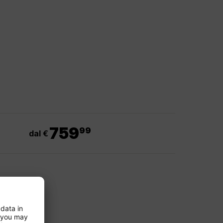
.
759
99
dal €