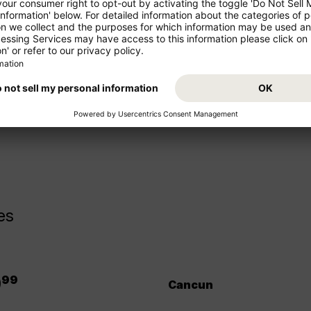
giosi!
Partite per le vacanze dal vost
comodamente. Prenotate ora il 
e medio raggio che offerte di
vostra destinazione di viaggio 
es
.
9
99
Cancun