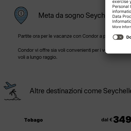
Meta da sogno Seychelles
Partite ora per le vacanze con Condor a prezzi vantag
Condor vi offre sia voli convenienti per i voli a corto 
voli a lungo raggio.
Altre destinazioni come Seychell
34
dal €
Tobago