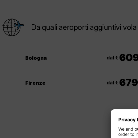
Da quali aeroporti aggiuntivi vo
60
dal €
Bologna
679
dal €
Firenze