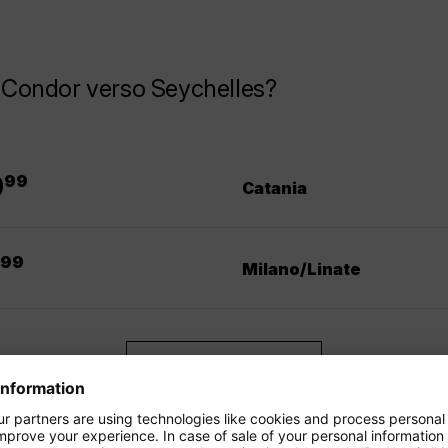
la Condor verso Seychelles?
.
9
99
Catania
.
99
Milano/Linate
Visualizza di più