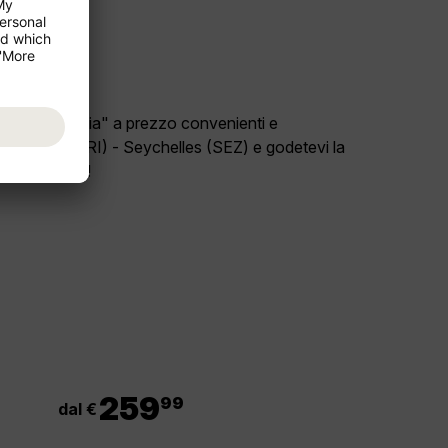
ro paese "Italia" a prezzo convenienti e
volo Bari (BRI) - Seychelles (SEZ) e godetevi la
"Seychelles"!
.
259
99
dal €