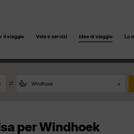
 il viaggio
Volo e servizi
Idee di viaggio
La 
oek
Pisa a Windhoek
Pisa per Windhoek