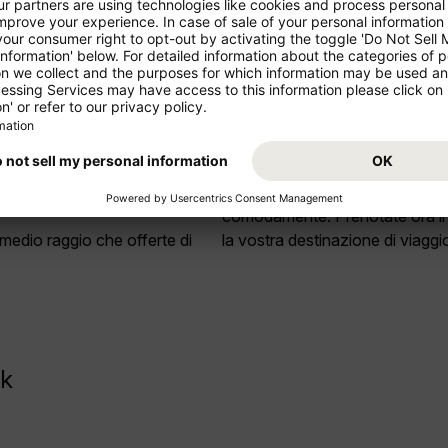
giosi!
Partite per le vacanze dal vost
comodamente. Prenotate ora il
e medio raggio che offerte di
la vostra destinazione di viagg
ek