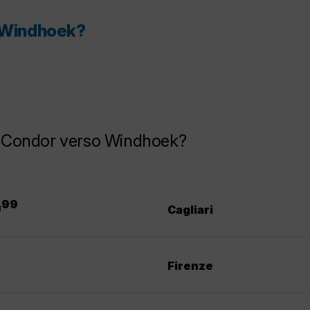
r Windhoek?
la Condor verso Windhoek?
.
9
99
Cagliari
Firenze