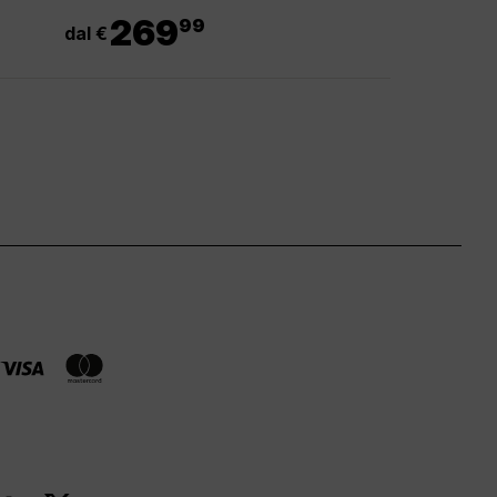
.
269
99
dal €