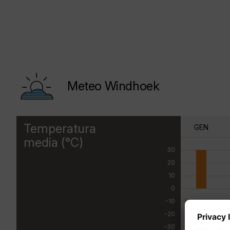
Meteo Windhoek
Temperatura
GEN
media (°C)
30
20
10
0
-10
-20
-30