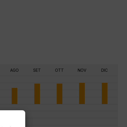
AGO
SET
OTT
NOV
DIC