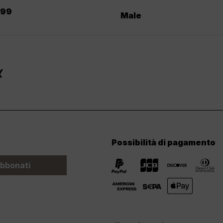
.
99
Male
Possibilità di pagamento
bbonati