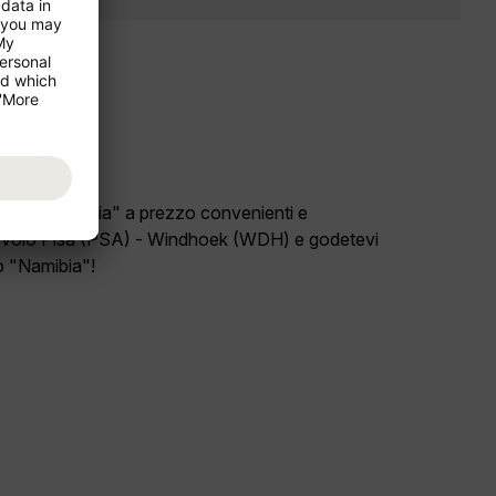
ro paese "Italia" a prezzo convenienti e
 volo Pisa (PSA) - Windhoek (WDH) e godetevi
io "Namibia"!