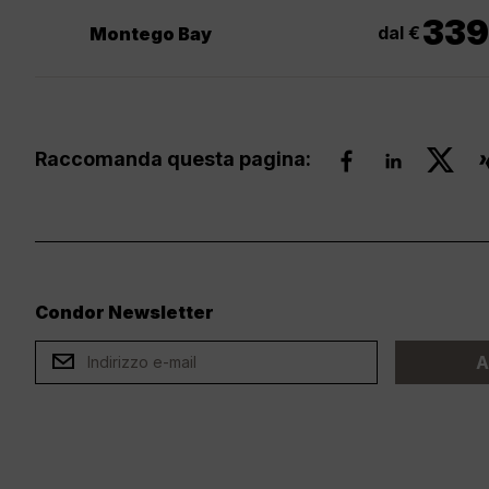
339
dal €
Montego Bay
Raccomanda questa pagina:
Condor Newsletter
ard
A