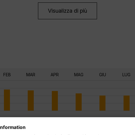
Visualizza di più
FEB
MAR
APR
MAG
GIU
LUG