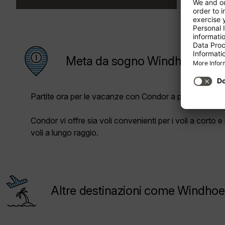
Meta da sogno Windhoek
Partite ora per le vacanze con Condor a prezzi vantag
Condor vi offre sia voli convenienti per i voli a corto 
voli a lungo raggio.
Altre destinazioni come Windho