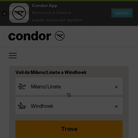
Condor App
aperto
Ricerca voli & Check-in
gratuito Scarica dall`AppStore
Voli da Milano/Linate a Windhoek