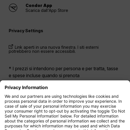
Condor App
Scarica dall'App Store
Privacy Settings
Link aperti in una nuova finestra. I siti esterni
potrebbero non essere accessibili.
* I prezzi si intendono per persona e per tratta, tasse
e spese incluse quando si prenota
contemporaneamente un volo di andata e ritorno.
Erano disponibili nelle ultime 24 ore e potrebbero non
essere più aggiornati. Le tariffe indicate per
l’Economy Class
sono solitamente Economy Zero,
la nostra opzione di tariffa più limitata. Potrebbero
essere applicati costi aggiuntivi per il
bagaglio
da
stiva registrato o altri servizi opzionali. Vengono