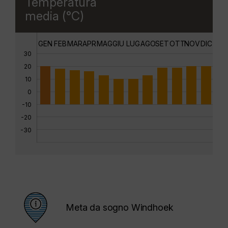
Temperatura
media (°C)
GEN
FEB
MAR
APR
MAG
GIU
LUG
AGO
SET
OTT
NOV
DIC
30
20
10
0
-10
-20
-30
Meta da sogno Windhoek