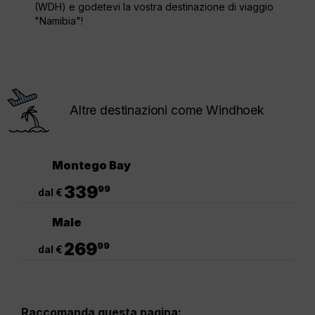
(WDH) e godetevi la vostra destinazione di viaggio
"Namibia"!
Altre destinazioni come Windhoek
Montego Bay
.
339
99
dal €
Male
.
269
99
dal €
Raccomanda questa pagina: