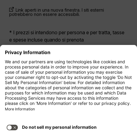
Link aperti in una nuova finestra. I siti esterni
potrebbero non essere accessibili.
* I prezzi si intendono per persona e per tratta, tasse
e spese incluse quando si prenota
contemporaneamente un volo di andata e ritorno.
Erano disponibili nelle ultime 24 ore e potrebbero non
essere più aggiornati. Le tariffe indicate per
l’Economy Class
sono solitamente Economy Zero,
la nostra opzione di tariffa più limitata. Potrebbero
essere applicati costi aggiuntivi per il
bagaglio
da
stiva registrato o altri servizi opzionali. Vengono
applicate le
Condizioni Generali di Contratto
.