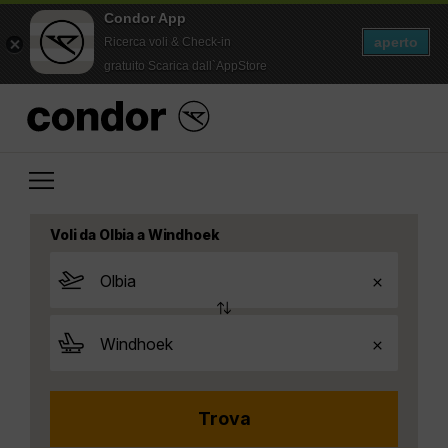
Condor App
aperto
Ricerca voli & Check-in
gratuito Scarica dall`AppStore
Voli da Olbia a Windhoek