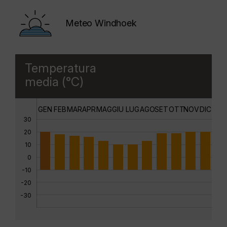
Meteo Windhoek
Temperatura
media (°C)
GEN
FEB
MAR
APR
MAG
GIU
LUG
AGO
SET
OTT
NOV
DIC
30
20
10
0
-10
-20
-30