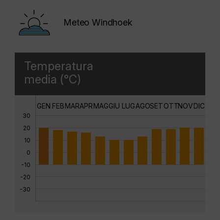
Meteo Windhoek
Temperatura
media (°C)
GEN
FEB
MAR
APR
MAG
GIU
LUG
AGO
SET
OTT
NOV
DIC
30
20
10
0
-10
-20
-30