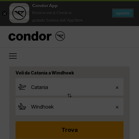
Condor App
aperto
Ricerca voli & Check-in
gratuito Scarica dall`AppStore
Voli da Catania a Windhoek