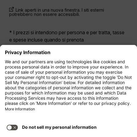
Link aperti in una nuova finestra. I siti esterni
potrebbero non essere accessibili.
* I prezzi si intendono per persona e per tratta, tasse
e spese incluse quando si prenota
contemporaneamente un volo di andata e ritorno.
Erano disponibili nelle ultime 24 ore e potrebbero non
essere più aggiornati. Le tariffe indicate per
l’Economy Class
sono solitamente Economy Zero,
la nostra opzione di tariffa più limitata. Potrebbero
essere applicati costi aggiuntivi per il
bagaglio
da
stiva registrato o altri servizi opzionali. Vengono
applicate le
Condizioni Generali di Contratto
.