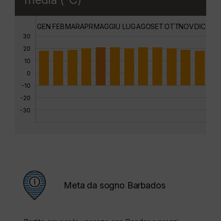
GEN
FEB
MAR
APR
MAG
GIU
LUG
AGO
SET
OTT
NOV
DIC
30
20
10
0
-10
-20
-30
Meta da sogno Barbados