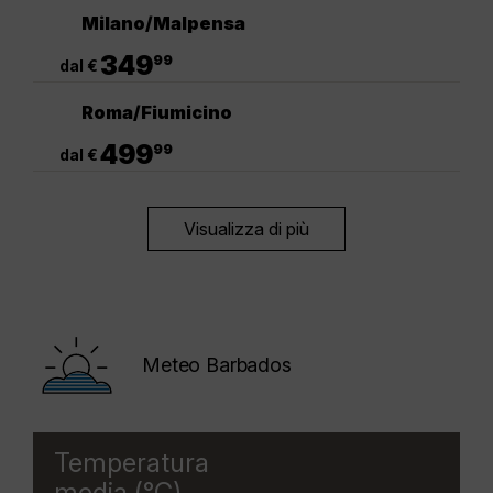
Milano/Malpensa
.
349
99
dal €
Roma/Fiumicino
.
499
99
dal €
Visualizza di più
Meteo Barbados
Temperatura
media (°C)