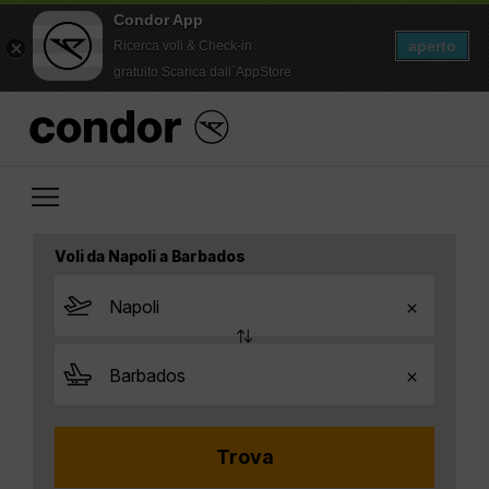
Condor App
aperto
Ricerca voli & Check-in
gratuito Scarica dall`AppStore
Voli da Napoli a Barbados