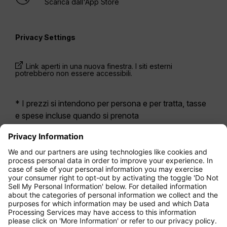
Scarica dall'App Store
Privacy Settings
Link aperti in una nuova finestra. I siti esterni
potrebbero non essere accessibili.
* I prezzi si intendono per persona e per tratta, tasse
e spese incluse quando si prenota
contemporaneamente un volo di andata e ritorno.
Erano disponibili nelle ultime 24 ore e potrebbero non
essere più aggiornati. Le tariffe indicate per
l’Economy Class
sono solitamente Economy Zero,
la nostra opzione di tariffa più limitata. Potrebbero
essere applicati costi aggiuntivi per il
bagaglio
da
stiva registrato o altri servizi opzionali. Vengono
applicate le
Condizioni Generali di Contratto
.