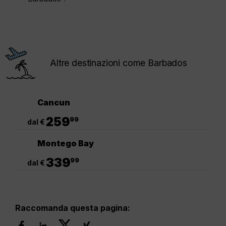
Altre destinazioni come Barbados
Cancun
.
259
99
dal €
Montego Bay
.
339
99
dal €
Raccomanda questa pagina: