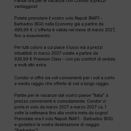
Partite ora per le vacanze con Condor a prezzi
vantaggiosi!
Potete prenotare il vostro volo Napoli (NAP) -
Barbados (BGI) nella Economy già a partire da
499,99 €. L'offerta è valida nel mese di marzo 2027,
fino a esaurimento.
Per tutti coloro a cui piace il lusso ma a prezzi
imbattibili: in marzo 2027 volate a partire da
639,99 € Premium Class – con più comfort di seduta
e molti altri extra.
Condor vi offre sia voli convenienti per i voli a corto
e medio raggio che offerte di voli a lungo raggio.
Partite per le vacanze dal vostro paese "Italia" a
prezzo convenienti e comodamente. Condor vi
porta in volo da marzo 2027 a marzo 2027 ca. 1
volte la settimana fino alla vostra meta da sogno!
Prenotate ora il volo Napoli (NAP) - Barbados (BGI)
e godetevi la vostra destinazione di viaggio
"Barbados"!