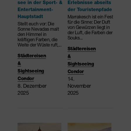
see in der Sport- &
Erlebnisse abseits
Entertainment-
der Touristenpfade
Hauptstadt
Marrakesch ist ein Fest
für die Sinne: Der Duft
Stellt euch vor: Die
von Gewürzen liegt in
Sonne Nevadas malt
der Luft, die Farben der
den Himmel in
Souks...
kräftigen Farben, die
Weite der Wüste ruft,...
Städtereisen
Städtereisen
&
&
Sightseeing
Sightseeing
Condor
14.
Condor
8. Dezember
November
2025
2025