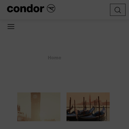
Home
»
»
Städtereisen &
Sightseeing