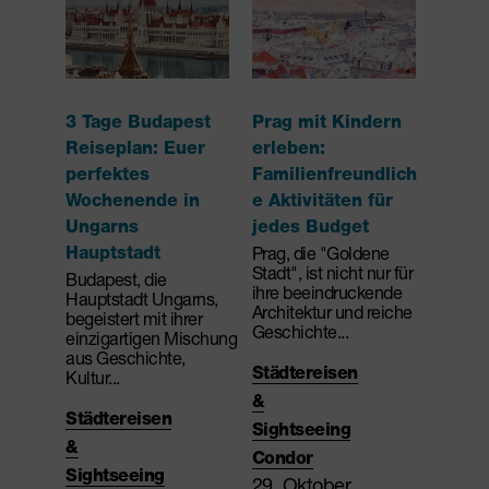
3 Tage Budapest
Prag mit Kindern
Reiseplan: Euer
erleben:
perfektes
Familienfreundlich
Wochenende in
e Aktivitäten für
Ungarns
jedes Budget
Hauptstadt
Prag, die "Goldene
Stadt", ist nicht nur für
Budapest, die
ihre beeindruckende
Hauptstadt Ungarns,
Architektur und reiche
begeistert mit ihrer
Geschichte...
einzigartigen Mischung
aus Geschichte,
Städtereisen
Kultur...
&
Städtereisen
Sightseeing
&
Condor
Sightseeing
29. Oktober