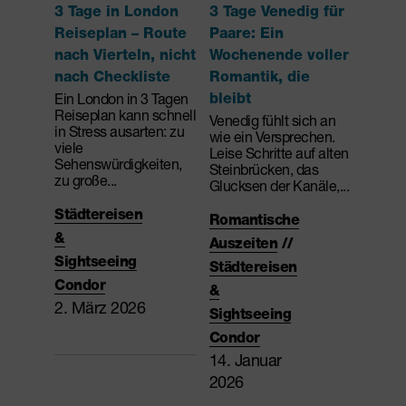
3 Tage in London
3 Tage Venedig für
Reiseplan – Route
Paare: Ein
nach Vierteln, nicht
Wochenende voller
nach Checkliste
Romantik, die
Ein London in 3 Tagen
bleibt
Reiseplan kann schnell
Venedig fühlt sich an
in Stress ausarten: zu
wie ein Versprechen.
viele
Leise Schritte auf alten
Sehenswürdigkeiten,
Steinbrücken, das
zu große...
Glucksen der Kanäle,...
Städtereisen
Romantische
&
Auszeiten
//
Sightseeing
Städtereisen
Condor
&
2. März 2026
Sightseeing
Condor
14. Januar
2026