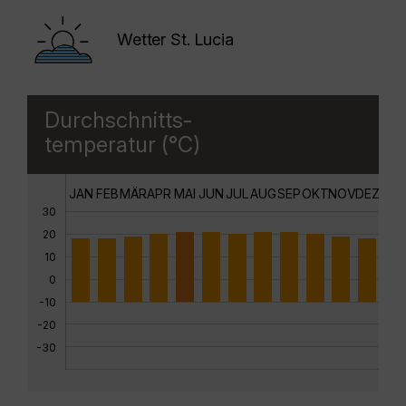
Wetter St. Lucia
Durchschnitts-
temperatur (°C)
JAN
FEB
MÄR
APR
MAI
JUN
JUL
AUG
SEP
OKT
NOV
DEZ
30
20
10
0
-10
-20
-30