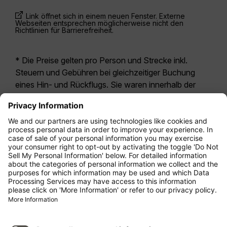
Link öffnet sich in einem neuen Fenster. Externe
Webseiten entsprechen möglicherweise nicht den
Richtlinien für Barrierefreiheit.
* Die Preise gelten pro Person und Strecke inkl.
Steuern und Gebühren bei gleichzeitiger Buchung
eines Hin- und Rückflugs. Sie waren innerhalb der
letzten 24 Stunden verfügbar und sind
möglicherweise nicht mehr aktuell. Bei den für die
Economy Class
angegebenen Tarifen handelt es
sich i.d.R. um Economy Zero, unsere restriktivste
Tarifoption. Es können hierfür zusätzliche Gebühren
für
Aufgabegepäck
oder für andere optionale
Leistungen anfallen. Es gelten die
Allgemeinen
Geschäftsbedingungen
.