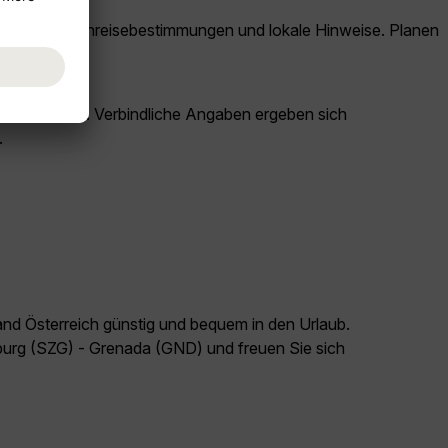
rbindungen, Einreisebestimmungen und lokale Hinweise. Planen
ationszwecken. Verbindliche Angaben ergeben sich
.
and Österreich günstig und bequem in den Urlaub.
burg (SZG) - Grenada (GND) und freuen Sie sich