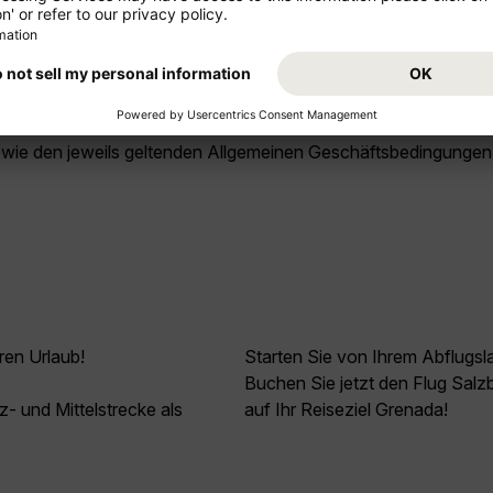
n?
nach Grenada. Prüfen Sie vor der Reise passende Alternativve
licher Intelligenz erstellt und dienen ausschließlich Inform
owie den jeweils geltenden Allgemeinen Geschäftsbedingungen
ren Urlaub!
Starten Sie von Ihrem Abflugsl
Buchen Sie jetzt den Flug Salz
z- und Mittelstrecke als
auf Ihr Reiseziel Grenada!