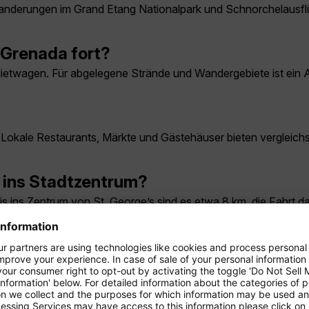
nderungen im Grand Etang Nationalpark und Schnorchelausflü
 Grenada fort?
Mietwagen. Für abgelegene Strände und Wandergebiete ist ein Au
bik. Lokale Restaurants, Märkte und Gästehäuser bieten vergleic
 ins Stadtzentrum?
 ins Zentrum von St. George’s sind es etwa 8 km, die Fahrt da
renada?
end der Trockenzeit. In dieser Zeit ist das Wetter sonnig und 