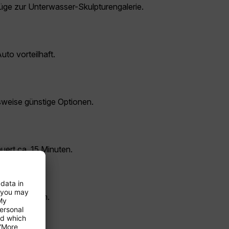
ge zur Unterwasser-Skulpturengalerie.
to vorteilhaft.
hsweise günstige Optionen.
uert ca. 15 Minuten.
angenehm warm.