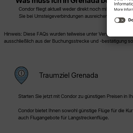
Was muss ich in Grenada beachte
Condor fliegt aktuell weder direkt noch mit Umstieg 
Sie bei Umsteigeverbindungen ausreichend Zeit ein.
Hinweis: Diese FAQs wurden teilweise unter Verwendung künst
ausschließlich aus der Buchungsstrecke und -bestätigung s
Traumziel Grenada
Starten Sie jetzt mit Condor zu günstigen Preisen in Ih
Condor bietet Ihnen sowohl günstige Flüge für die Kur
auch Flugangebote für Langstreckenflüge.