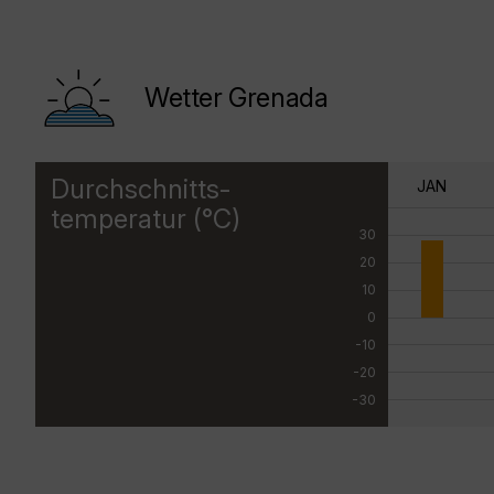
Wetter Grenada
Durchschnitts-
JAN
temperatur (°C)
30
20
10
0
-10
-20
-30