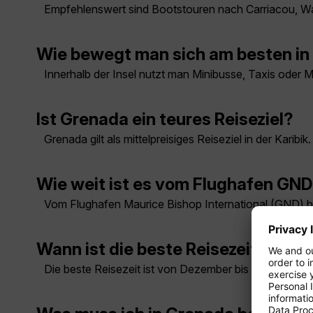
Empfehlenswert sind Bootstouren nach Carriacou, Wa
Wie bewegt man sich am besten in
Innerhalb der Insel nutzt man Minibusse, Taxis oder 
Ist Grenada ein teures Reiseziel?
Grenada gilt als mittelpreisiges Reiseziel in der Kari
Wie weit ist es vom Flughafen GND
Vom Flughafen Maurice Bishop International (GND) bis
Wann ist die beste Reisezeit für G
Die beste Reisezeit ist von Dezember bis April, währ