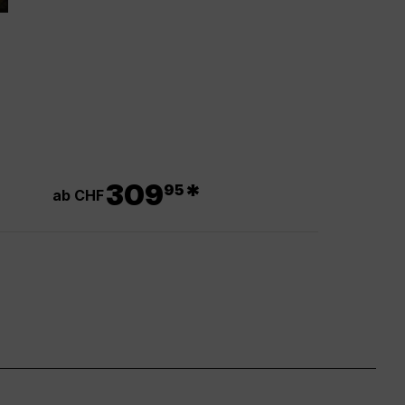
.
309
*
95
ab CHF