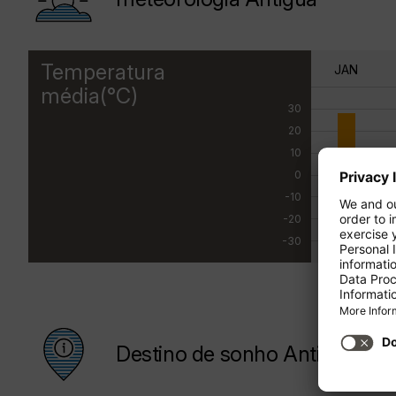
Temperatura
JAN
média(°C)
30
20
10
0
-10
-20
-30
Destino de sonho Antigua