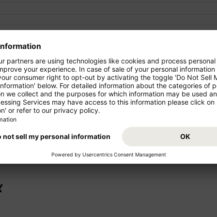
giosi!
Partite per le vacanze dal vost
comodamente. Prenotate ora il
e medio raggio che offerte di
la vostra destinazione di viagg