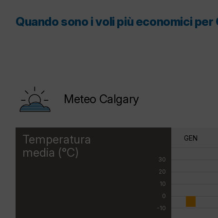
Quando sono i voli più economici per
Meteo Calgary
Temperatura
GEN
media (°C)
30
20
10
0
-10