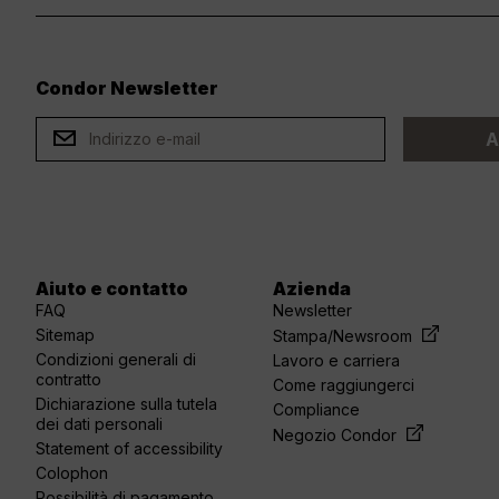
Condor Newsletter
ard
A
Aiuto e contatto
Azienda
FAQ
Newsletter
Sitemap
Stampa/Newsroom
Condizioni generali di
Lavoro e carriera
contratto
Come raggiungerci
Dichiarazione sulla tutela
Compliance
dei dati personali
Negozio Condor
Statement of accessibility
Colophon
Possibilità di pagamento