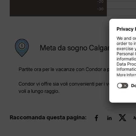
-20
-30
Meta da sogno Calgary
Partite ora per le vacanze con Condor a prezzi vantag
Condor vi offre sia voli convenienti per i voli a corto 
voli a lungo raggio.
Raccomanda questa pagina: