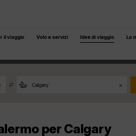
 il viaggio
Volo e servizi
Idee di viaggio
La 
y
Palermo a Calgary
Palermo per Calgary