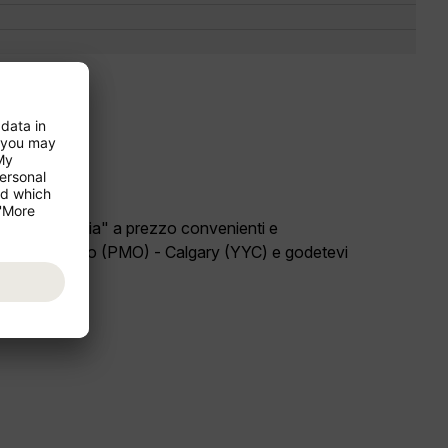
ro paese "Italia" a prezzo convenienti e
 volo Palermo (PMO) - Calgary (YYC) e godetevi
io "Canada"!