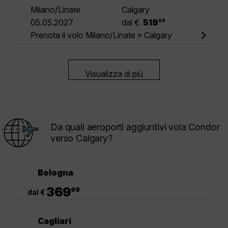
Milano/Linate
Calgary
.
05.05.2027
dal €
519
99
Prenota il volo Milano/Linate » Calgary
Visualizza di più
Da quali aeroporti aggiuntivi vola Condor
verso Calgary?
Bologna
.
369
99
dal €
Cagliari