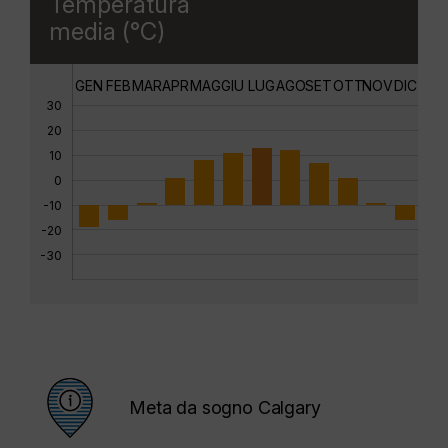
Temperatura
media (°C)
GEN
FEB
MAR
APR
MAG
GIU
LUG
AGO
SET
OTT
NOV
DIC
30
20
10
0
-10
-20
-30
Meta da sogno Calgary