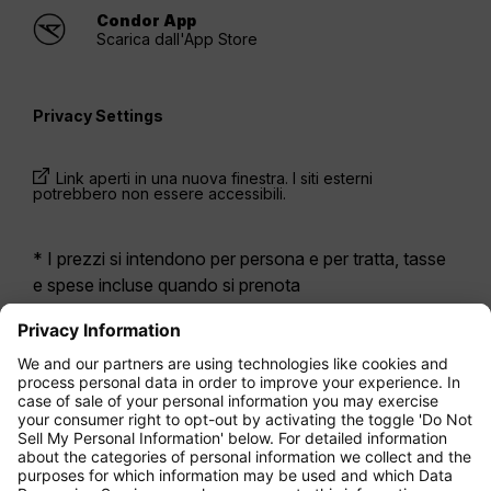
Condor App
Scarica dall'App Store
Privacy Settings
Link aperti in una nuova finestra. I siti esterni
potrebbero non essere accessibili.
* I prezzi si intendono per persona e per tratta, tasse
e spese incluse quando si prenota
contemporaneamente un volo di andata e ritorno.
Erano disponibili nelle ultime 24 ore e potrebbero non
essere più aggiornati. Le tariffe indicate per
l’Economy Class
sono solitamente Economy Zero,
la nostra opzione di tariffa più limitata. Potrebbero
essere applicati costi aggiuntivi per il
bagaglio
da
stiva registrato o altri servizi opzionali. Vengono