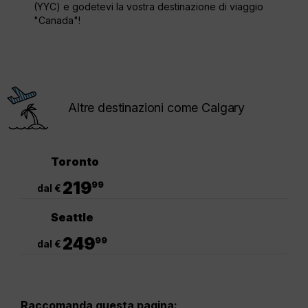
(YYC) e godetevi la vostra destinazione di viaggio
"Canada"!
Altre destinazioni come Calgary
Toronto
.
219
99
dal €
Seattle
.
249
99
dal €
Raccomanda questa pagina: