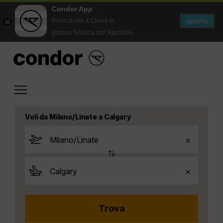
Condor App
aperto
Ricerca voli & Check-in
gratuito Scarica dall`AppStore
Voli da Milano/Linate a Calgary