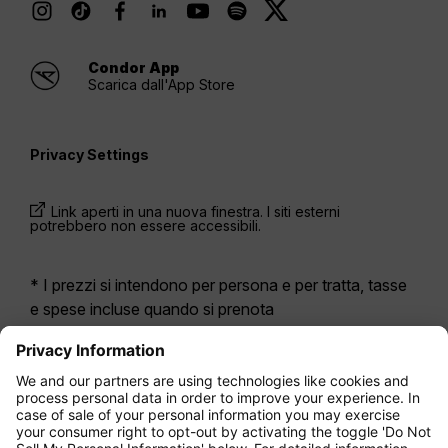
Condor App
Scarica dall'App Store
Privacy Settings
Link aperti in una nuova finestra. I siti esterni
potrebbero non essere accessibili.
* I prezzi si intendono per persona e per tratta, tasse
e spese incluse quando si prenota
contemporaneamente un volo di andata e ritorno.
Erano disponibili nelle ultime 24 ore e potrebbero non
essere più aggiornati. Le tariffe indicate per
l’Economy Class
sono solitamente Economy Zero,
la nostra opzione di tariffa più limitata. Potrebbero