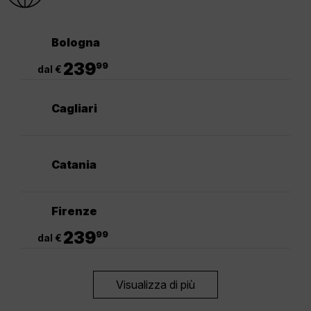
Bologna
.
239
99
dal €
Cagliari
Catania
Firenze
.
239
99
dal €
Visualizza di più