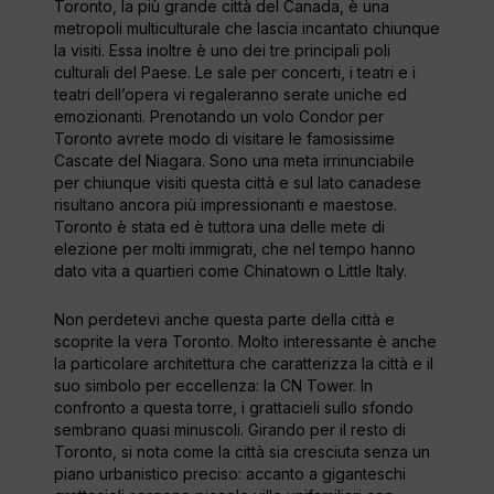
Toronto, la più grande città del Canada, è una
metropoli multiculturale che lascia incantato chiunque
la visiti. Essa inoltre è uno dei tre principali poli
culturali del Paese. Le sale per concerti, i teatri e i
teatri dell’opera vi regaleranno serate uniche ed
emozionanti. Prenotando un volo Condor per
Toronto avrete modo di visitare le famosissime
Cascate del Niagara. Sono una meta irrinunciabile
per chiunque visiti questa città e sul lato canadese
risultano ancora più impressionanti e maestose.
Toronto è stata ed è tuttora una delle mete di
elezione per molti immigrati, che nel tempo hanno
dato vita a quartieri come Chinatown o Little Italy.
Non perdetevi anche questa parte della città e
scoprite la vera Toronto. Molto interessante è anche
la particolare architettura che caratterizza la città e il
suo simbolo per eccellenza: la CN Tower. In
confronto a questa torre, i grattacieli sullo sfondo
sembrano quasi minuscoli. Girando per il resto di
Toronto, si nota come la città sia cresciuta senza un
piano urbanistico preciso: accanto a giganteschi