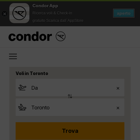
Condor App
aperto
Ricerca voli & Check-in
gratuito Scarica dall`AppStore
Voli in Toronto