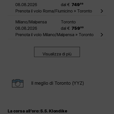
.
08.08.2026
dal €
749
99
Prenota il volo Roma/Fiumicino » Toronto
Milano/Malpensa
Toronto
.
08.08.2026
dal €
759
99
Prenota il volo Milano/Malpensa » Toronto
Visualizza di più
Il meglio di Toronto (YYZ)
La corsa all’oro: S.S. Klondike
Pae