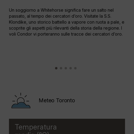
Un soggiorno a Whitehorse significa fare un salto nel
I ce
passato, al tempo dei cercatori d’oro. Visitate la S.S.
del 
Klondike, uno storico battello a vapore con ruota a pale, e
Un c
scoprite gli aspetti più rilevanti della storia della regione. I
altr
voli Condor vi porteranno sulle tracce dei cercatori d’oro.
rega
Meteo Toronto
Temperatura