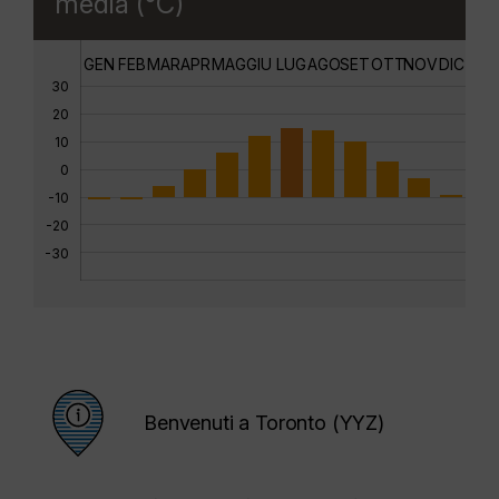
media (°C)
GEN
FEB
MAR
APR
MAG
GIU
LUG
AGO
SET
OTT
NOV
DIC
30
20
10
0
-10
-20
-30
Benvenuti a Toronto (YYZ)