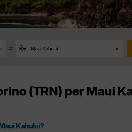
orino (TRN) per Maui K
 Maui Kahului?