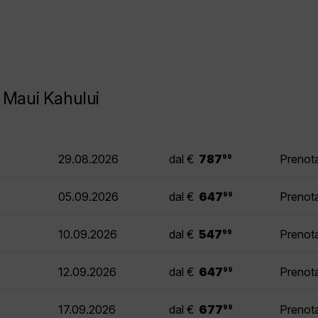
r Maui Kahului
.
29.08.2026
dal €
787
Prenota
99
.
05.09.2026
dal €
647
Prenota
99
.
10.09.2026
dal €
547
Prenota
99
.
12.09.2026
dal €
647
Prenota
99
.
17.09.2026
dal €
677
Prenota
99