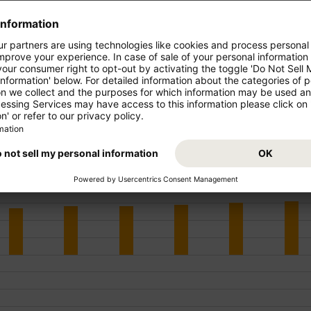
Visualizza di più
FEB
MAR
APR
MAG
GIU
LUG