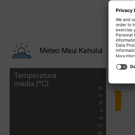
Meteo Maui Kahului
Temperatura
GEN
media (°C)
30
20
10
0
-10
-20
-30