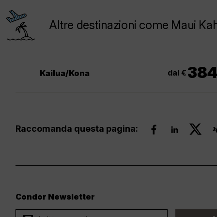
Altre destinazioni come Maui Kah
38
dal €
Kailua/Kona
Raccomanda questa pagina:
Condor Newsletter
ard