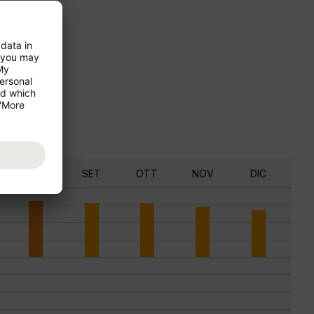
AGO
SET
OTT
NOV
DIC