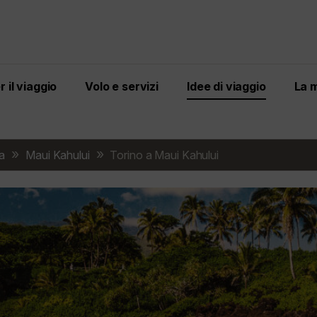
 il viaggio
Volo e servizi
Idee di viaggio
La 
ca
Maui Kahului
Torino a Maui Kahului