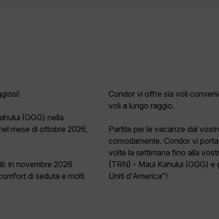
giosi!
Condor vi offre sia voli convenie
voli a lungo raggio.
ahului (OGG) nella
nel mese di ottobre 2026,
Partite per le vacanze dal vost
comodamente. Condor vi porta 
volte la settimana fino alla vos
bili: in novembre 2026
(TRN) - Maui Kahului (OGG) e go
comfort di seduta e molti
Uniti d'America"!