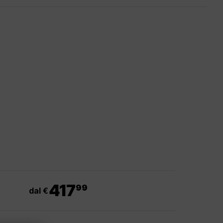
.
417
99
dal €