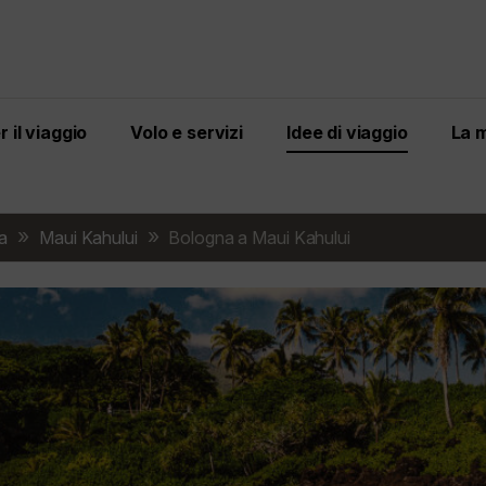
 il viaggio
Volo e servizi
Idee di viaggio
La 
ca
Maui Kahului
Bologna a Maui Kahului