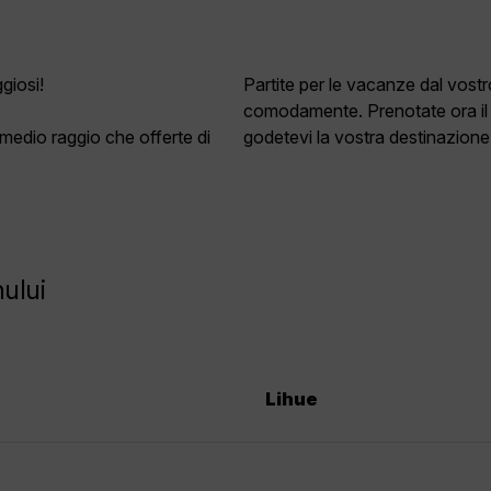
giosi!
Partite per le vacanze dal vost
comodamente. Prenotate ora il
e medio raggio che offerte di
godetevi la vostra destinazione 
ului
Lihue