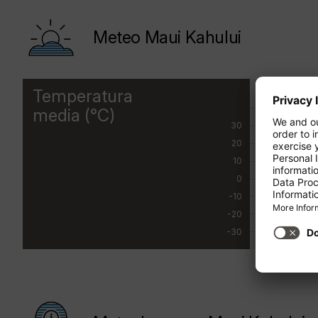
Meteo Maui Kahului
Temperatura
GEN
media (°C)
30
20
10
0
-10
-20
-30