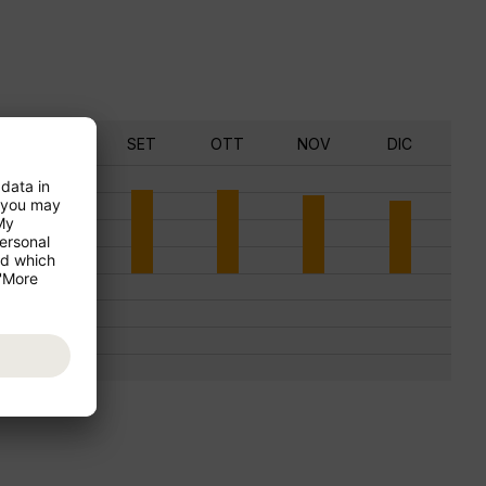
AGO
SET
OTT
NOV
DIC