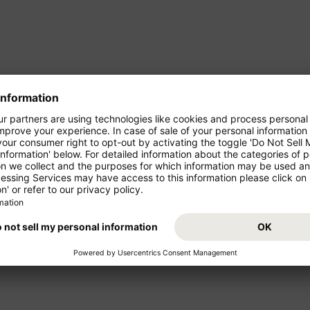
FEB
MAR
APR
MAG
GIU
LUG