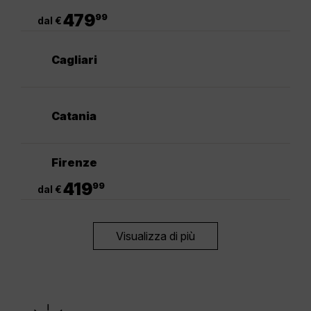
.
479
99
dal €
Cagliari
Catania
Firenze
.
419
99
dal €
Visualizza di più