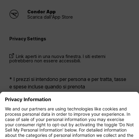
Condor App
Scarica dall'App Store
Privacy Settings
Link aperti in una nuova finestra. I siti esterni
potrebbero non essere accessibili.
* I prezzi si intendono per persona e per tratta, tasse
e spese incluse quando si prenota
contemporaneamente un volo di andata e ritorno.
Erano disponibili nelle ultime 24 ore e potrebbero non
essere più aggiornati. Le tariffe indicate per
l’Economy Class
sono solitamente Economy Zero,
la nostra opzione di tariffa più limitata. Potrebbero
essere applicati costi aggiuntivi per il
bagaglio
da
stiva registrato o altri servizi opzionali. Vengono