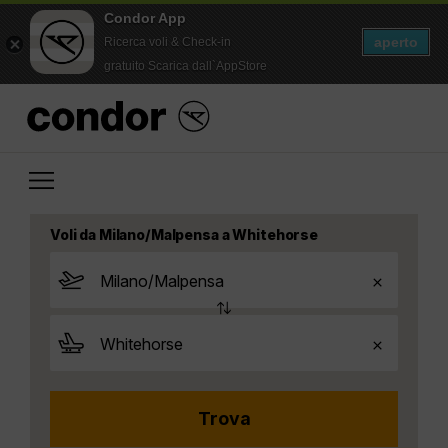
Condor App
aperto
Ricerca voli & Check-in
gratuito Scarica dall`AppStore
Voli da Milano/Malpensa a Whitehorse