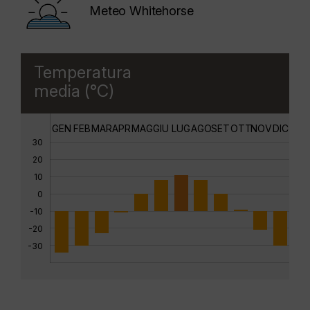
Meteo Whitehorse
Temperatura
media (°C)
GEN
FEB
MAR
APR
MAG
GIU
LUG
AGO
SET
OTT
NOV
DIC
30
20
10
0
-10
-20
-30