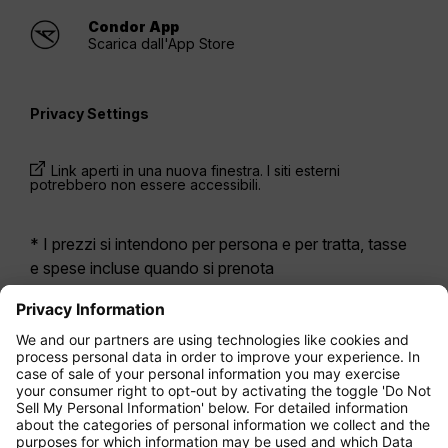
Condor App
Scarica dall'App Store
Privacy Settings
Link aperti in una nuova finestra. I siti esterni
potrebbero non essere accessibili.
* I prezzi si intendono per persona e per tratta, tasse
e spese incluse quando si prenota
contemporaneamente un volo di andata e ritorno.
Erano disponibili nelle ultime 24 ore e potrebbero non
essere più aggiornati. Le tariffe indicate per
l’Economy Class
sono solitamente Economy Zero,
la nostra opzione di tariffa più limitata. Potrebbero
essere applicati costi aggiuntivi per il
bagaglio
da
stiva registrato o altri servizi opzionali. Vengono