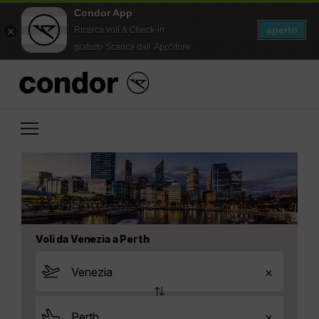
Condor App
aperto
Ricerca voli & Check-in
gratuito Scarica dall`AppStore
Voli da Venezia a Perth