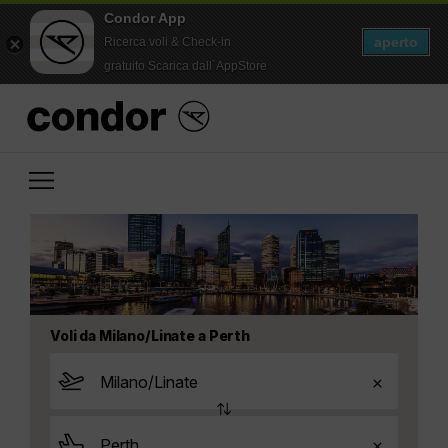
Condor App
aperto
Ricerca voli & Check-in
gratuito Scarica dall`AppStore
Voli da Milano/Linate a Perth