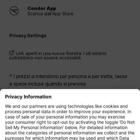
Condor App
Scarica dall'App Store
Privacy Settings
Link aperti in una nuova finestra. I siti esterni
potrebbero non essere accessibili.
* I prezzi si intendono per persona e per tratta, tasse
e spese incluse quando si prenota
contemporaneamente un volo di andata e ritorno.
Erano disponibili nelle ultime 24 ore e potrebbero non
essere più aggiornati. Le tariffe indicate per
l’Economy Class
sono solitamente Economy Zero,
la nostra opzione di tariffa più limitata. Potrebbero
essere applicati costi aggiuntivi per il
bagaglio
da
stiva registrato o altri servizi opzionali. Vengono