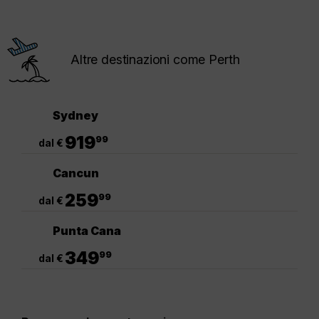
Altre destinazioni come Perth
Sydney
.
919
99
dal €
Cancun
.
259
99
dal €
Punta Cana
.
349
99
dal €