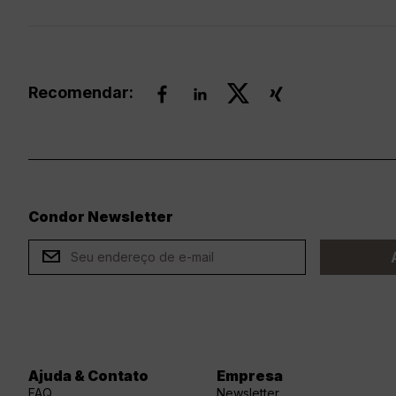
Recomendar:
Condor Newsletter
ard
Ajuda & Contato
Empresa
FAQ
Newsletter