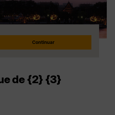
e de {2} {3}