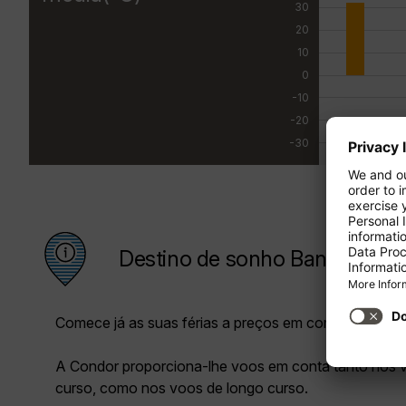
30
20
10
0
-10
-20
-30
Destino de sonho Banguecoq
Comece já as suas férias a preços em conta com a C
A Condor proporciona-lhe voos em conta tanto nos 
curso, como nos voos de longo curso.