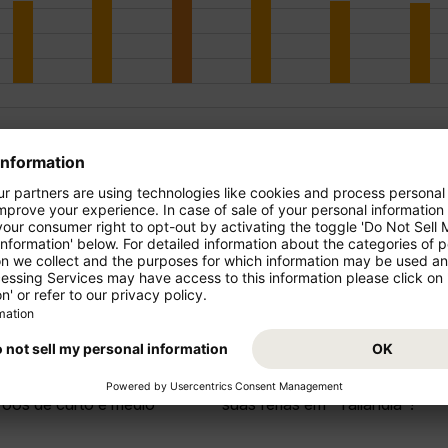
ue
ondor!
Parta de "Portugal" para as fé
o seu voo Porto (OPO) - Bang
voos de curto e médio
suas férias em "Tailândia"!