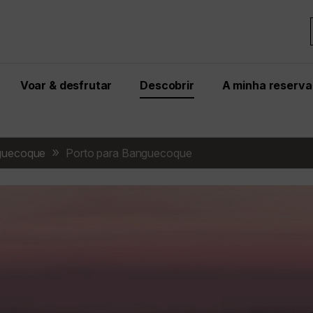
Voar & desfrutar
Descobrir
A minha reserva
guecoque
Porto para Banguecoque