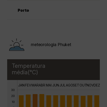
Porto
meteorologia Phuket
Temperatura
média(°C)
JAN
FEV
MAR
ABR
MAI
JUN
JUL
AGO
SET
OUT
NOV
DEZ
30
20
10