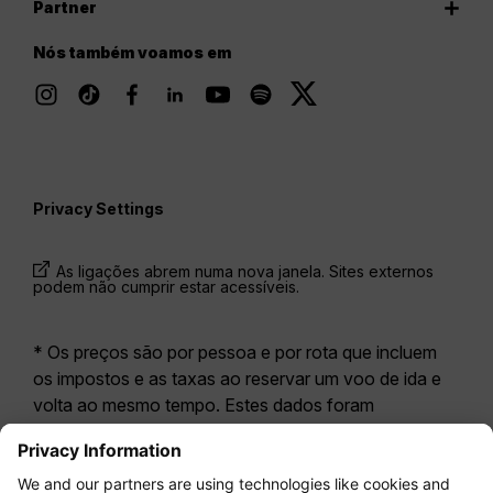
Partner
Nós também voamos em
Privacy Settings
As ligações abrem numa nova janela. Sites externos
podem não cumprir estar acessíveis.
* Os preços são por pessoa e por rota que incluem
os impostos e as taxas ao reservar um voo de ida e
volta ao mesmo tempo. Estes dados foram
disponibilizados nas últimas 24 horas e podem já não
estar atualizados. As tarifas apresentadas para a
Economy Class
correspondem geralmente à