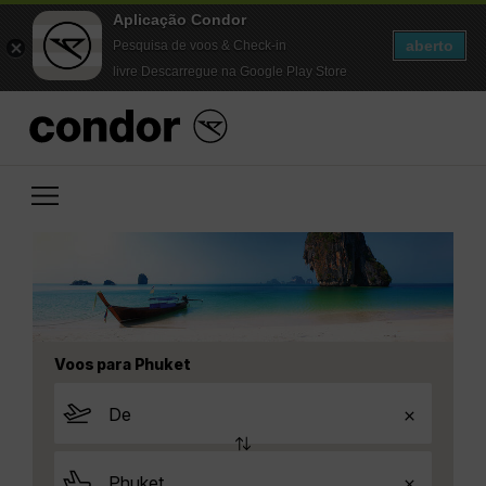
Aplicação Condor
aberto
Pesquisa de voos & Check-in
livre Descarregue na Google Play Store
Voos para Phuket