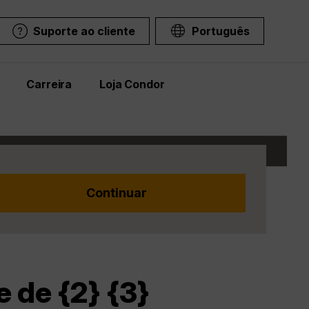
Suporte ao cliente
Português
Carreira
Loja Condor
 de {2} {3}