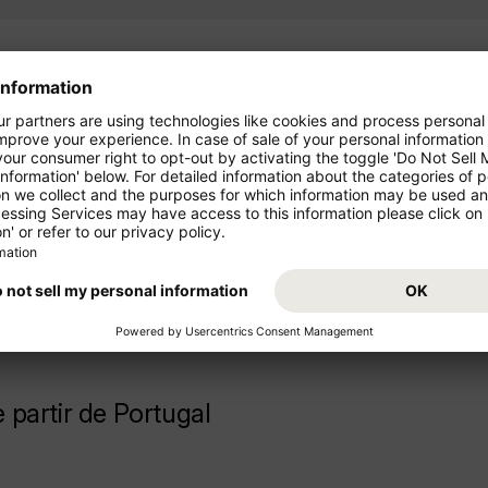
ondor!
Parta de "Brasil" para as féri
seu voo Brasilia (BSB) - Buda
voos de curto e médio
férias em "Hungria"!
partir de Portugal