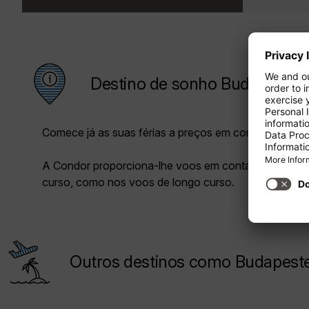
Destino de sonho Budapeste
Comece já as suas férias a preços em conta com a C
A Condor proporciona-lhe voos em conta tanto nos 
curso, como nos voos de longo curso.
Outros destinos como Budapeste 