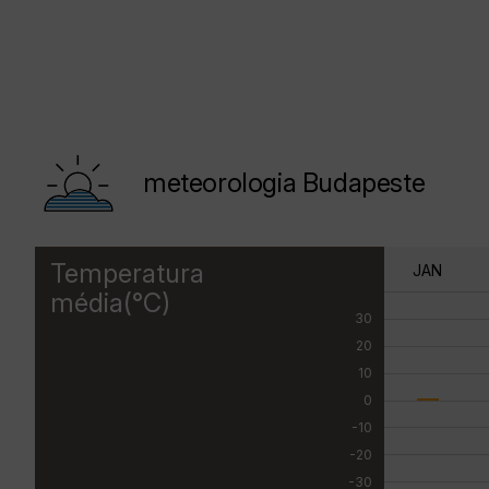
meteorologia Budapeste
Temperatura
JAN
média(°C)
30
20
10
0
-10
-20
-30