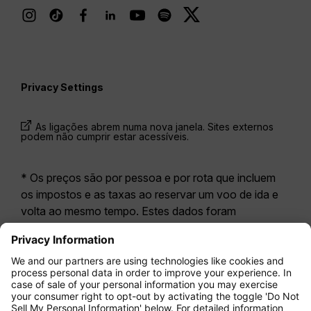
Privacy Settings
As ligações abrem numa nova janela. Sites externos
podem não cumprir estar acessíveis.
* Os preços são por pessoa e por rota que incluem
os impostos e as taxas ao reservar um voo de ida e
volta ao mesmo tempo. Estes dados foram
disponibilizados nas últimas 24 horas e podem já não
estar atualizados. As tarifas apresentadas para a
Economy Class
correspondem geralmente à
Economy Zero, a nossa opção tarifária mais restritiva.
Poderão aplicar-se taxas adicionais para
bagagem
registada
ou outros serviços opcionais. Aplicam-se