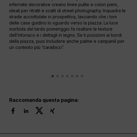
inferriate decorative creano linee pulite e colori pieni,
La l
ideali per ritratti e scatti di street photography. Inquadra le
comp
strade acciottolate in prospettiva, lasciando che i toni
l’occ
delle case guidino lo sguardo verso la piazza. La luce
una 
morbida del tardo pomeriggio fa risaltare le texture
ritm
dell’intonaco e i dettagli in legno. Se ti posizioni ai bordi
vert
della piazza, puoi includere anche palme e campanili per
Arri
un contesto più “caraibico”.
atmo
Raccomanda questa pagina: