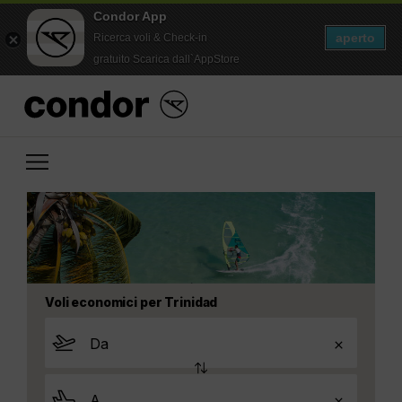
Condor App
aperto
Ricerca voli & Check-in
gratuito Scarica dall`AppStore
Voli economici per Trinidad