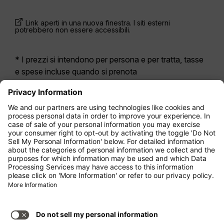
Link aperti in una nuova finestra. I siti esterni
potrebbero non essere accessibili.
* I prezzi si intendono per persona e per tratta, tasse
e spese incluse quando si prenota
contemporaneamente un volo di andata e ritorno.
Erano disponibili nelle ultime 24 ore e potrebbero non
essere più aggiornati. Le tariffe indicate per
l’Economy Class
sono solitamente Economy Zero,
la nostra opzione di tariffa più limitata. Potrebbero
essere applicati costi aggiuntivi per il
bagaglio
da
stiva registrato o altri servizi opzionali. Vengono
applicate le
Condizioni Generali di Contratto
.