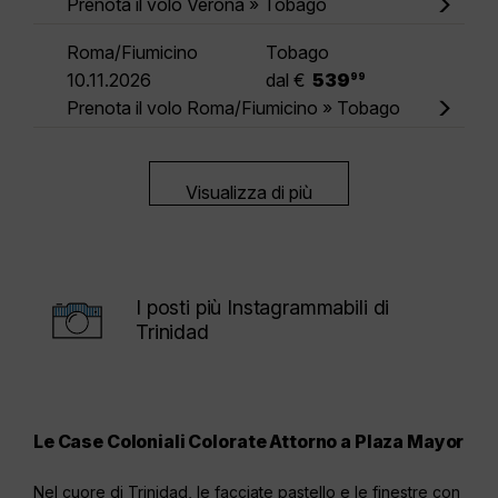
Prenota il volo Verona » Tobago
Roma/Fiumicino
Tobago
.
10.11.2026
dal €
539
99
Prenota il volo Roma/Fiumicino » Tobago
Visualizza di più
I posti più Instagrammabili di
Trinidad
Le Case Coloniali Colorate Attorno a Plaza Mayor
La 
Tri
Nel cuore di Trinidad, le facciate pastello e le finestre con