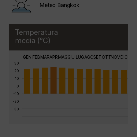
Meteo Bangkok
Temperatura
media (°C)
GEN
FEB
MAR
APR
MAG
GIU
LUG
AGO
SET
OTT
NOV
DIC
30
20
10
0
-10
-20
-30