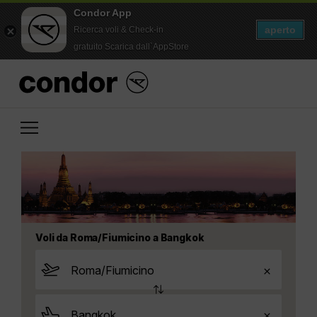
Condor App
aperto
Ricerca voli & Check-in
gratuito Scarica dall`AppStore
Voli da Roma/Fiumicino a Bangkok