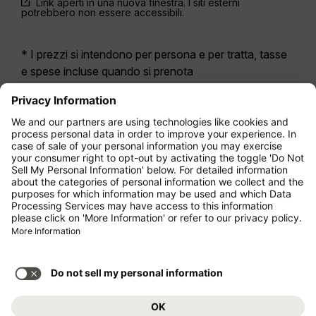
Link aperti in una nuova finestra. I siti esterni
potrebbero non essere accessibili.
* I prezzi si intendono per persona e per tratta, tasse
e spese incluse quando si prenota
contemporaneamente un volo di andata e ritorno.
Erano disponibili nelle ultime 24 ore e potrebbero non
essere più aggiornati. Le tariffe indicate per
l’Economy Class
sono solitamente Economy Zero,
la nostra opzione di tariffa più limitata. Potrebbero
essere applicati costi aggiuntivi per il
bagaglio
da
stiva registrato o altri servizi opzionali. Vengono
applicate le
Condizioni Generali di Contratto
.