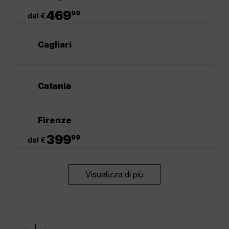
.
469
99
dal €
Cagliari
Catania
Firenze
.
399
99
dal €
Visualizza di più