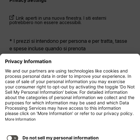
Privacy Settings
Link aperti in una nuova finestra. I siti esterni
potrebbero non essere accessibili.
* I prezzi si intendono per persona e per tratta, tasse
e spese incluse quando si prenota
contemporaneamente un volo di andata e ritorno.
Erano disponibili nelle ultime 24 ore e potrebbero non
essere più aggiornati. Le tariffe indicate per
l’Economy Class
sono solitamente Economy Zero,
la nostra opzione di tariffa più limitata. Potrebbero
essere applicati costi aggiuntivi per il
bagaglio
da
stiva registrato o altri servizi opzionali. Vengono
applicate le
Condizioni Generali di Contratto
.