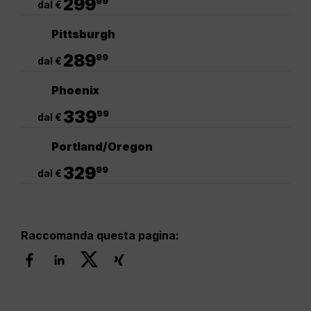
299
99
dal €
Pittsburgh
.
289
99
dal €
Phoenix
.
339
99
dal €
Portland/Oregon
.
329
99
dal €
Raccomanda questa pagina: