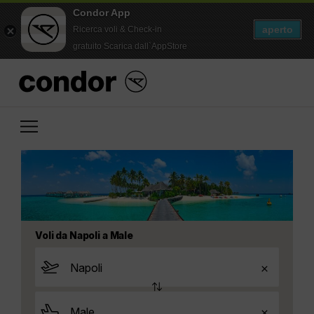
Condor App
aperto
Ricerca voli & Check-in
gratuito Scarica dall`AppStore
Voli da Napoli a Male