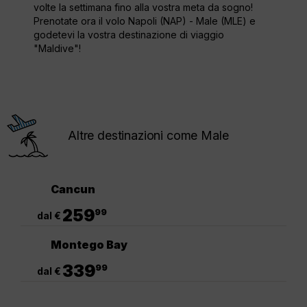
volte la settimana fino alla vostra meta da sogno!
Prenotate ora il volo Napoli (NAP) - Male (MLE) e
godetevi la vostra destinazione di viaggio
"Maldive"!
Altre destinazioni come Male
Cancun
.
259
99
dal €
Montego Bay
.
339
99
dal €