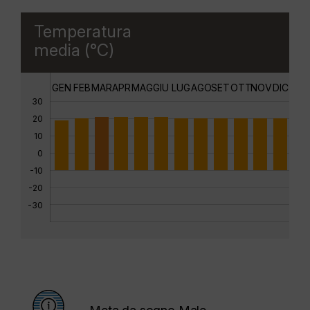
Temperatura
media (°C)
GEN
FEB
MAR
APR
MAG
GIU
LUG
AGO
SET
OTT
NOV
DIC
30
20
10
0
-10
-20
-30