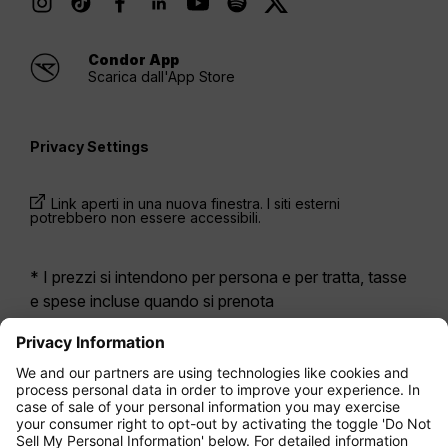
Condor App
Scarica dall'App Store
Privacy Settings
Link aperti in una nuova finestra. I siti esterni
potrebbero non essere accessibili.
* I prezzi si intendono per persona e per tratta, tasse
e spese incluse quando si prenota
contemporaneamente un volo di andata e ritorno.
Erano disponibili nelle ultime 24 ore e potrebbero non
essere più aggiornati. Le tariffe indicate per
l’Economy Class
sono solitamente Economy Zero,
la nostra opzione di tariffa più limitata. Potrebbero
essere applicati costi aggiuntivi per il
bagaglio
da