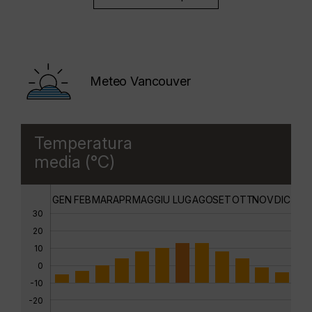
Meteo Vancouver
Temperatura
media (°C)
GEN
FEB
MAR
APR
MAG
GIU
LUG
AGO
SET
OTT
NOV
DIC
30
20
10
0
-10
-20