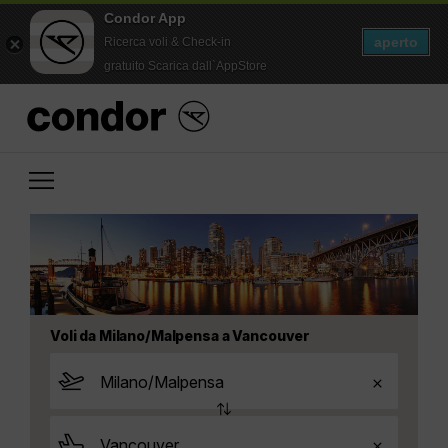
Condor App
aperto
Ricerca voli & Check-in
gratuito Scarica dall`AppStore
Voli da Milano/Malpensa a Vancouver