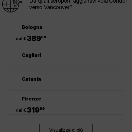
Da quali aeroporti aggiuntivi vola Condor
verso Vancouver?
Bologna
.
389
99
dal €
Cagliari
Catania
Firenze
.
319
99
dal €
Visualizza di più