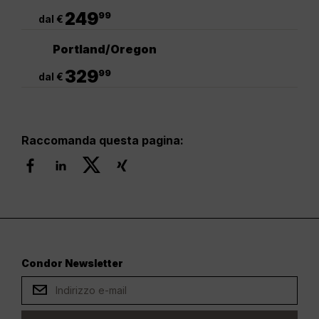
.
249
99
dal €
Portland/Oregon
.
329
99
dal €
Raccomanda questa pagina:
Condor Newsletter