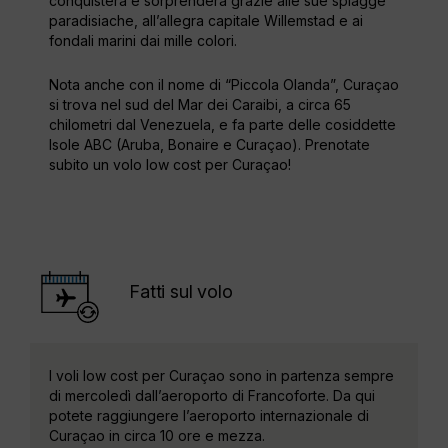
conquisterà e sorprenderà grazie alle sue spiagge
paradisiache, all’allegra capitale Willemstad e ai
fondali marini dai mille colori.
Nota anche con il nome di “Piccola Olanda”, Curaçao
si trova nel sud del Mar dei Caraibi, a circa 65
chilometri dal Venezuela, e fa parte delle cosiddette
Isole ABC (Aruba, Bonaire e Curaçao). Prenotate
subito un volo low cost per Curaçao!
Fatti sul volo
I voli low cost per Curaçao sono in partenza sempre
di mercoledì dall’aeroporto di Francoforte. Da qui
potete raggiungere l’aeroporto internazionale di
Curaçao in circa 10 ore e mezza.