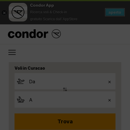
Condor App
aperto
Ricerca voli & Check-in
gratuito Scarica dall`AppStore
Voli in Curacao