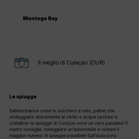
Montego Bay
Il meglio di Curaçao (CUR)
Le spiagge
Wil
Sabbia bianca come lo zucchero a velo, palme che
Con 
ondeggiano dolcemente al vento e acque turchesi e
talm
cristalline: le spiagge di Curaçao sono un vero paradiso! Il
Ma o
nostro consiglio. noleggiare un’automobile e visitare il
muse
maggior numero di spiagge possibile! Sull’isola sono
nott