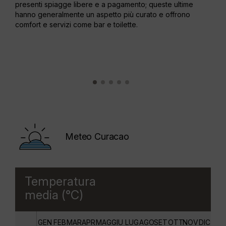
presenti spiagge libere e a pagamento; queste ultime
graz
hanno generalmente un aspetto più curato e offrono
comfort e servizi come bar e toilette.
Meteo Curacao
Temperatura
media (°C)
GEN
FEB
MAR
APR
MAG
GIU
LUG
AGO
SET
OTT
NOV
DIC