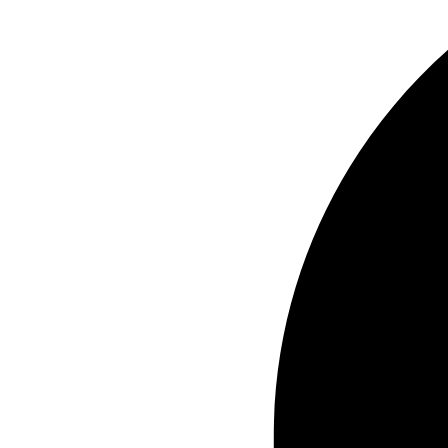
Samos (SMI)
San Francisco (SFO)
Santo Domingo (SDQ)
Santorini (JTR)
Seattle (SEA)
Skíathos (JSI)
Zante (ZTH)
Preguntas frecuentes
¿Qué incluye el Priority Package?