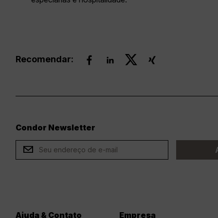
Recomendar:
Condor Newsletter
ard
Ajuda & Contato
Empresa