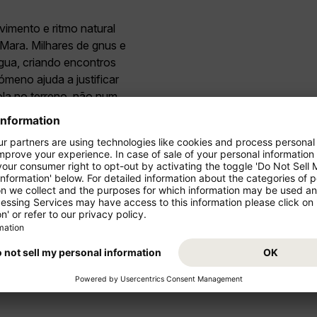
imento e ritmo natural
ara. Milhares de gnus e
gua, criando encontros
meno ajuda a justificar
la no terreno, não num
 atrai pessoas que
trilhos atravessam floresta
a ambientes de grande
do tempo. Mesmo sem fazer
redores dão acesso a