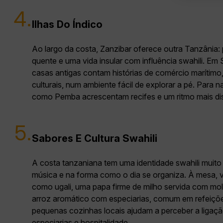
4.
Ilhas Do Índico
Ao largo da costa, Zanzibar oferece outra Tanzânia: p
quente e uma vida insular com influência swahili. Em
casas antigas contam histórias de comércio marítimo,
culturais, num ambiente fácil de explorar a pé. Para na
como Pemba acrescentam recifes e um ritmo mais dis
5.
Sabores E Cultura Swahili
A costa tanzaniana tem uma identidade swahili muito 
música e na forma como o dia se organiza. À mesa, 
como ugali, uma papa firme de milho servida com molh
arroz aromático com especiarias, comum em refeiçõ
pequenas cozinhas locais ajudam a perceber a ligaç
especiarias e hospitalidade.