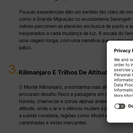
Poucas experiências dão um sentido tão claro de mov
como a Grande Migração no ecossistema Serengeti–M
zebras percorrem as planícies em busca de pasto e á
inesperados a cada mudança de luz. A escala do fenó
uma viagem longa, com uma narrativa que se desenro
palco.
3.
Kilimanjaro E Trilhos De Altitude
O Monte Kilimanjaro, a montanha mais alta de África,
procuram desafio físico e paisagens em camadas. Os 
húmida, charnecas e zonas alpinas antes de chegar 
altitude, onde o ar e o silêncio mudam a perceção 
a subida completa, regiões como Moshi e os seus ar
caminhadas e vistas marcantes.