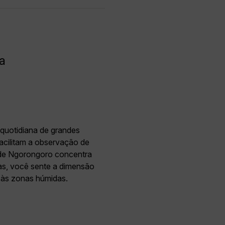
a
 quotidiana de grandes
facilitam a observação de
 de Ngorongoro concentra
as, você sente a dimensão
 às zonas húmidas.