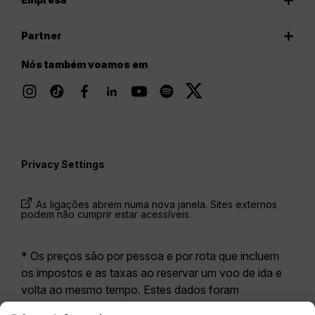
Partner
Nós também voamos em
Privacy Settings
As ligações abrem numa nova janela. Sites externos
podem não cumprir estar acessíveis.
* Os preços são por pessoa e por rota que incluem
os impostos e as taxas ao reservar um voo de ida e
volta ao mesmo tempo. Estes dados foram
disponibilizados nas últimas 24 horas e podem já não