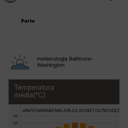
Porto
meteorologia Baltimore-
Washington
Temperatura
média(°C)
JAN
FEV
MAR
ABR
MAI
JUN
JUL
AGO
SET
OUT
NOV
DEZ
30
20