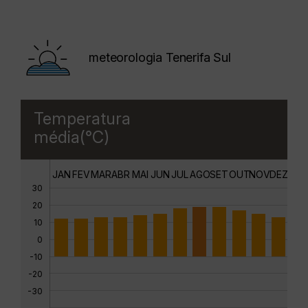
meteorologia Tenerifa Sul
Temperatura
média(°C)
JAN
FEV
MAR
ABR
MAI
JUN
JUL
AGO
SET
OUT
NOV
DEZ
30
20
10
0
-10
-20
-30