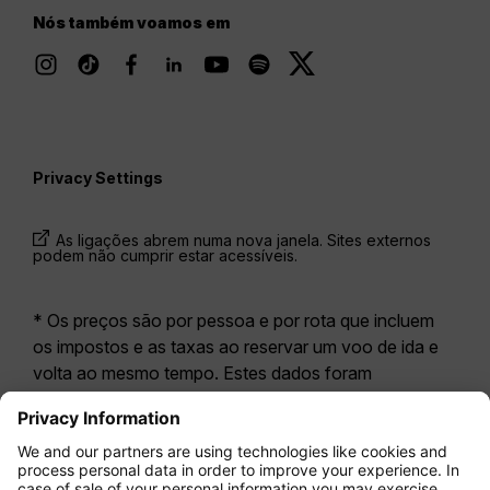
Nós também voamos em
Privacy Settings
As ligações abrem numa nova janela. Sites externos
podem não cumprir estar acessíveis.
* Os preços são por pessoa e por rota que incluem
os impostos e as taxas ao reservar um voo de ida e
volta ao mesmo tempo. Estes dados foram
disponibilizados nas últimas 24 horas e podem já não
estar atualizados. As tarifas apresentadas para a
Economy Class
correspondem geralmente à
Economy Zero, a nossa opção tarifária mais restritiva.