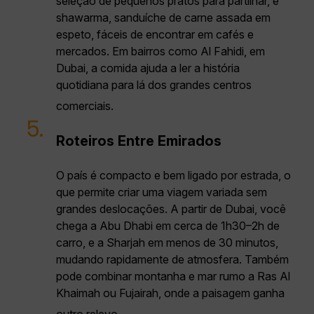
seleção de pequenos pratos para partilhar, e
shawarma, sanduíche de carne assada em
espeto, fáceis de encontrar em cafés e
mercados. Em bairros como Al Fahidi, em
Dubai, a comida ajuda a ler a história
quotidiana para lá dos grandes centros
comerciais.
5.
Roteiros Entre Emirados
O país é compacto e bem ligado por estrada, o
que permite criar uma viagem variada sem
grandes deslocações. A partir de Dubai, você
chega a Abu Dhabi em cerca de 1h30–2h de
carro, e a Sharjah em menos de 30 minutos,
mudando rapidamente de atmosfera. Também
pode combinar montanha e mar rumo a Ras Al
Khaimah ou Fujairah, onde a paisagem ganha