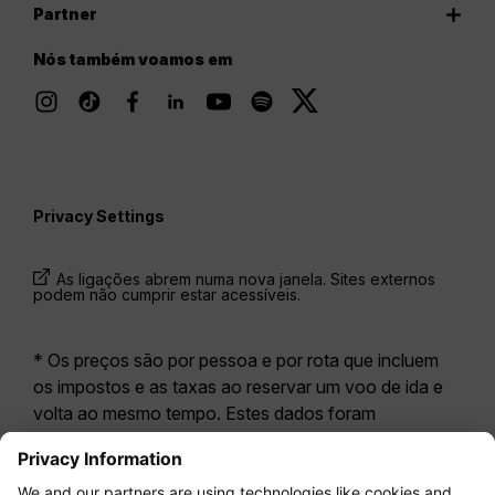
Partner
Nós também voamos em
Privacy Settings
As ligações abrem numa nova janela. Sites externos
podem não cumprir estar acessíveis.
* Os preços são por pessoa e por rota que incluem
os impostos e as taxas ao reservar um voo de ida e
volta ao mesmo tempo. Estes dados foram
disponibilizados nas últimas 24 horas e podem já não
estar atualizados. As tarifas apresentadas para a
Economy Class
correspondem geralmente à