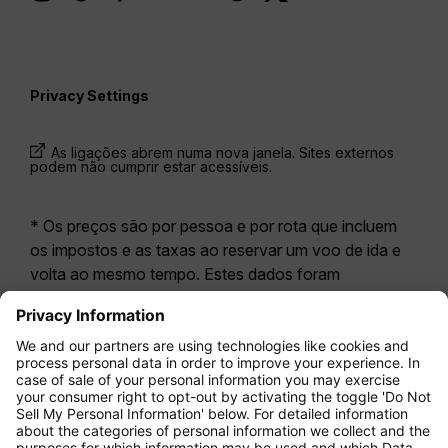
Privacy Settings
As ligações abrem numa nova janela. Sites externos
podem não cumprir estar acessíveis.
* Os preços são por pessoa e por rota que incluem
os impostos e as taxas ao reservar um voo de ida e
volta ao mesmo tempo. Estes dados foram
disponibilizados nas últimas 24 horas e podem já não
estar atualizados. As tarifas apresentadas para a
Economy Class
correspondem geralmente à
Economy Zero, a nossa opção tarifária mais restritiva.
Poderão aplicar-se taxas adicionais para
bagagem
registada
ou outros serviços opcionais. Aplicam-se
os
Termos e Condições Gerais de Transporte